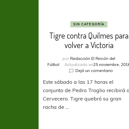
SIN CATEGORÍA
Tigre contra Quilmes para
volver a Victoria
por
Redacción El Rincón del
Fútbol
Actualizado en
25 noviembre, 201
en
Dejá un comentario
Tigre
Este sábado a las 17 horas el
contra
Quilmes
conjunto de Pedro Troglio recibirá 
para
Cervecero. Tigre quebró su gran
volver
racha de …
a
Victoria