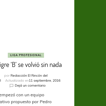
LIGA PROFESIONAL
igre ‘B’ se volvió sin nada
por
Redacción El Rincón del
l
Actualizado en
11 septiembre, 2016
en
Dejá un comentario
El
empezó con un equipo
Tigre
‘B’
nativo propuesto por Pedro
se