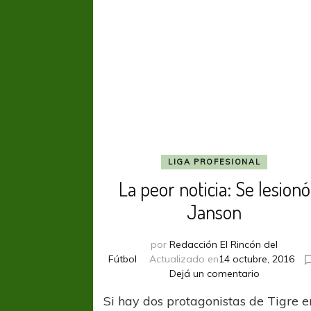
LIGA PROFESIONAL
La peor noticia: Se lesionó
Janson
por
Redacción El Rincón del
Fútbol
Actualizado en
14 octubre, 2016
en
Dejá un comentario
La
Si hay dos protagonistas de Tigre e
peor