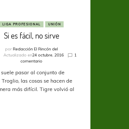
LIGA PROFESIONAL
UNIÓN
Si es fácil, no sirve
por
Redacción El Rincón del
Actualizado en
24 octubre, 2016
1
en
comentario
Si
suele pasar al conjunto de
es
fácil,
 Troglio, las cosas se hacen de
no
era más difícil. Tigre volvió al
sirve