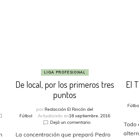
LIGA PROFESIONAL
De local, por los primeros tres
El T
puntos
Fútbo
por
Redacción El Rincón del
Fútbol
Actualizado en
18 septiembre, 2016
en
Dejá un comentario
Todo 
De
alter
n
La concentración que preparó Pedro
local,