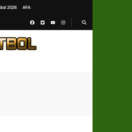
ial 2026
AFA