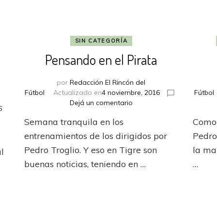
SIN CATEGORÍA
Pensando en el Pirata
por
Redacción El Rincón del
Fútbol
Actualizado en
4 noviembre, 2016
Fútbol
en
Dejá un comentario
6
Pensando
Semana tranquila en los
Como 
en
el
entrenamientos de los dirigidos por
Pedro
Pirata
Pedro Troglio. Y eso en Tigre son
la man
al
buenas noticias, teniendo en …
…