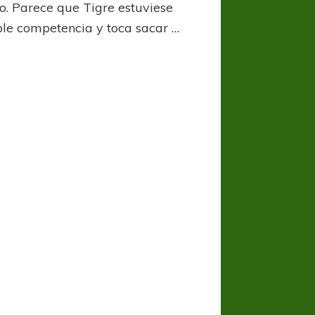
io. Parece que Tigre estuviese
volvió
iple competencia y toca sacar …
sin
nada