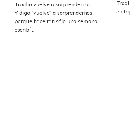
por
Trogl
Troglio vuelve a sorprendernos.
los
en tr
Y digo “vuelve” a sorprendernos
primeros
porque hace tan sólo una semana
tres
puntos
escribí …