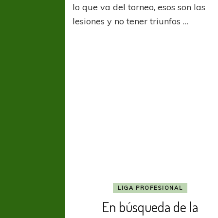
noticia:
lo que va del torneo, esos son las
Se
lesiones y no tener triunfos …
lesionó
Janson
LIGA PROFESIONAL
En búsqueda de la