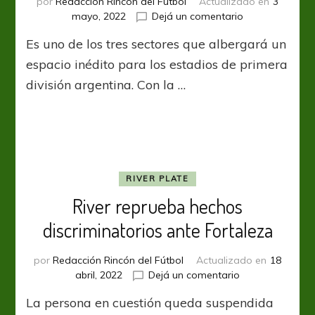
por
Redacción Rincón del Fútbol
Actualizado en
3
en
mayo, 2022
Dejá un comentario
River
Es uno de los tres sectores que albergará un
inició
las
espacio inédito para los estadios de primera
obras
división argentina. Con la …
de
la
platea
San
Martín
RIVER PLATE
River reprueba hechos
discriminatorios ante Fortaleza
por
Redacción Rincón del Fútbol
Actualizado en
18
en
abril, 2022
Dejá un comentario
River
La persona en cuestión queda suspendida
reprueba