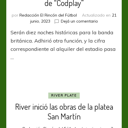
de “Codplay”
por
Redacción El Rincón del Fútbol
Actualizado en
21
en
junio, 2023
Dejá un comentario
River
Serán diez noches históricas para la banda
calcula
la
británica. Adhirió otra función, y la cifra
ganancia
correspondiente al alquiler del estadio pasa
de
…
la
visita
de
“Codplay”
RIVER PLATE
River inició las obras de la platea
San Martín