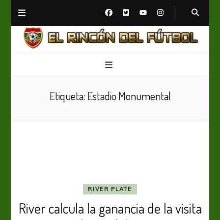
El Rincón del Fútbol
Diario digital de Fútbol
Etiqueta:
Estadio Monumental
RIVER PLATE
River calcula la ganancia de la visita