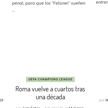
entren
penal, para que los “Felsinei” sueñen
el
…
Pulgar
arriba
para
a
salvarse
UEFA CHAMPIONS LEAGUE
Roma vuelve a cuartos tras
una década
018
por
M