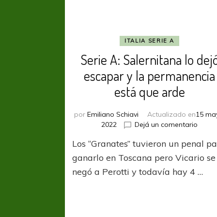
ITALIA SERIE A
Serie A: Salernitana lo dej
escapar y la permanencia
está que arde
por
Emiliano Schiavi
Actualizado en
15 ma
en
2022
Dejá un comentario
Serie
Los “Granates” tuvieron un penal p
A:
Saler
ganarlo en Toscana pero Vicario se
lo
negó a Perotti y todavía hay 4 …
dejó
escap
y
la
perma