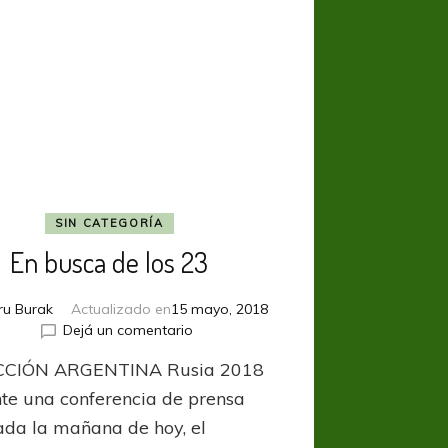
comparte
la
punta
SIN CATEGORÍA
En busca de los 23
ru Burak
Actualizado en
15 mayo, 2018
en
Dejá un comentario
En
CCIÓN ARGENTINA Rusia 2018
busca
de
te una conferencia de prensa
los
ada la mañana de hoy, el
23