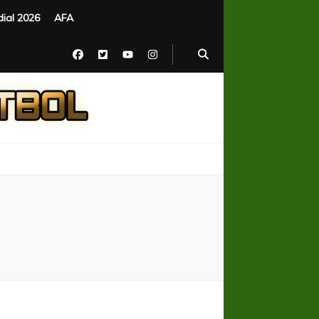
ial 2026
AFA