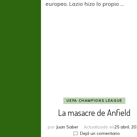
europeo. Lazio hizo lo propio …
a
Roma
en
su
propi
casa
UEFA CHAMPIONS LEAGUE
La masacre de Anfield
por
Juan Saber
Actualizado en
25 abril, 2
en
Dejá un comentario