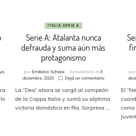
ITALIA SERIE A
ó
Serie A: Atalanta nunca
Se
defrauda y suma aún más
fi
protagonismo
yo,
por
Emiliano Schiavi
Actualizado en
3
po
en
diciembre, 2020
Dejá un comentario
dic
Serie
ara
La “Dea” ahora se cargó al campeón
El “Ne
A:
nitana
Atalanta
 lo
de la Coppa Italia y sumó su séptima
cuand
nunca
victoria doméstica en fila. Sorpresa …
como 
defrauda
Juvent
ar
y
suma
aún
nencia
más