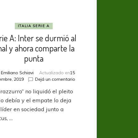
ITALIA SERIE A
rie A: Inter se durmió al
nal y ahora comparte la
punta
r
Emiliano Schiavi
Actualizado en
15
en
iembre, 2019
Dejá un comentario
Serie
razzurro” no liquidó el pleito
A:
Inter
o debía y el empate lo deja
se
líder en sociedad junto a
durmió
us, …
al
final
y
ahora