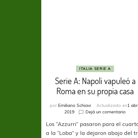
está
que
arde
ITALIA SERIE A
Serie A: Napoli vapuleó a
Roma en su propia casa
por
Emiliano Schiavi
Actualizado en
1 abri
en
2019
Dejá un comentario
Serie
Los “Azzurri” pasaron para el cuart
A:
Napol
a la “Loba” y la dejaron abajo del t
vapul