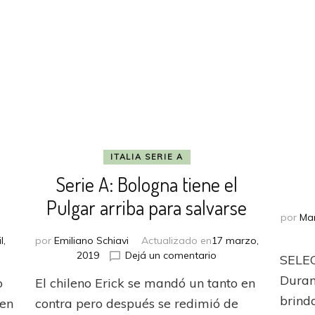
protagonismo
ITALIA SERIE A
Serie A: Bologna tiene el
Pulgar arriba para salvarse
por
Ma
l,
por
Emiliano Schiavi
Actualizado en
17 marzo,
en
2019
Dejá un comentario
SELE
Serie
Duran
o
El chileno Erick se mandó un tanto en
A:
i
Bologna
brind
ren
contra pero después se redimió de
eó
tiene