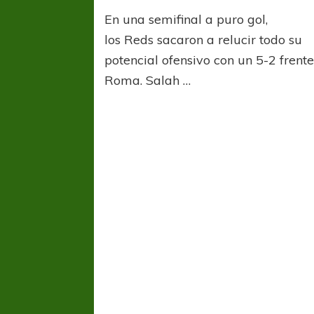
La
En una semifinal a puro gol,
masacr
de
los Reds sacaron a relucir todo su
Anfield
potencial ofensivo con un 5-2 frente
Roma. Salah …