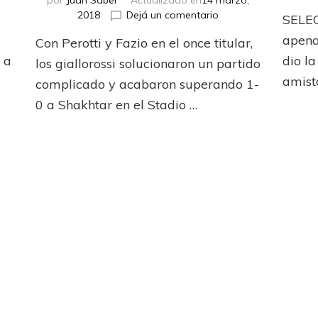
por
Juan Saber
Actualizado en
14 marzo,
en
2018
Dejá un comentario
SELE
e
Roma
apena
Con Perotti y Fazio en el once titular,
vuelve
 a
a
dio la
los giallorossi solucionaron un partido
cuartos
amist
complicado y acabaron superando 1-
tras
0 a Shakhtar en el Stadio …
una
década