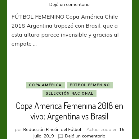
en
Dejá un comentario
La
FÚTBOL FEMENINO Copa América Chile
alegría
fue
2018 Argentina tropezó con Brasil, que a
para
esta altura parece invensible y gracias al
Brasil
empate …
COPA AMÉRICA
FÚTBOL FEMENINO
SELECCIÓN NACIONAL
Copa America Femenina 2018 en
vivo: Argentina vs Brasil
por
Redacción Rincón del Fútbol
Actualizado en
15
en
julio, 2019
Dejá un comentario