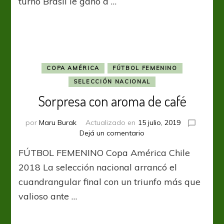
turno Brasil le ganó a …
COPA AMÉRICA
FÚTBOL FEMENINO
SELECCIÓN NACIONAL
Sorpresa con aroma de café
por
Maru Burak
Actualizado en
15 julio, 2019
en
Dejá un comentario
Sorpresa
FÚTBOL FEMENINO Copa América Chile
con
aroma
2018 La selección nacional arrancó el
de
cuandrangular final con un triunfo más que
café
valioso ante …