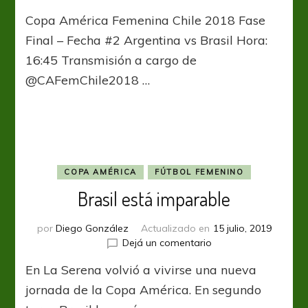
Copa
Copa América Femenina Chile 2018 Fase
America
Femenina
Final – Fecha #2 Argentina vs Brasil Hora:
2018
16:45 Transmisión a cargo de
en
@CAFemChile2018 …
vivo:
Argentina
vs
Brasil
COPA AMÉRICA
FÚTBOL FEMENINO
Brasil está imparable
por
Diego González
Actualizado en
15 julio, 2019
en
Dejá un comentario
Brasil
En La Serena volvió a vivirse una nueva
está
imparable
jornada de la Copa América. En segundo