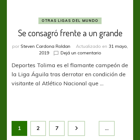
OTRAS LIGAS DEL MUNDO
Se consagró frente a un grande
por
Steven Cardona Roldan
Actualizado en
31 mayo,
en
2019
Dejá un comentario
Se
Deportes Tolima es el flamante campeón de
consagró
frente
la Liga Águila tras derrotar en condición de
a
visitante al Atlético Nacional que …
un
grande
Paginación
Página
Página
Página
1
2
7
…
de