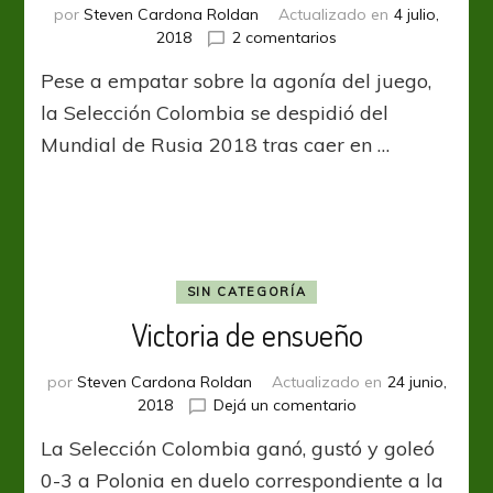
por
Steven Cardona Roldan
Actualizado en
4 julio,
en
2018
2 comentarios
Con
Pese a empatar sobre la agonía del juego,
las
botas
la Selección Colombia se despidió del
puestas
Mundial de Rusia 2018 tras caer en …
SIN CATEGORÍA
Victoria de ensueño
por
Steven Cardona Roldan
Actualizado en
24 junio,
en
2018
Dejá un comentario
Victoria
La Selección Colombia ganó, gustó y goleó
de
ensueño
0-3 a Polonia en duelo correspondiente a la