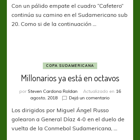
Con un pálido empate el cuadro “Cafetero”
y
Brasil
continúa su camino en el Sudamericano sub
en
20. Como si de la continuación …
deuda
futbolística
COPA SUDAMERICANA
Millonarios ya está en octavos
por
Steven Cardona Roldan
Actualizado en
16
en
agosto, 2018
Dejá un comentario
Millonarios
Los dirigidos por Miguel Ángel Russo
ya
está
golearon a General Díaz 4-0 en el duelo de
en
vuelta de la Conmebol Sudamericana, …
octavos