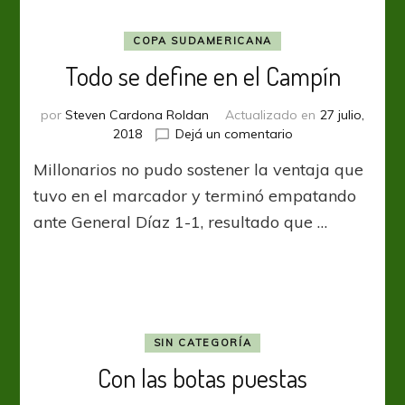
COPA SUDAMERICANA
Todo se define en el Campín
por
Steven Cardona Roldan
Actualizado en
27 julio,
en
2018
Dejá un comentario
Todo
Millonarios no pudo sostener la ventaja que
se
define
tuvo en el marcador y terminó empatando
en
ante General Díaz 1-1, resultado que …
el
Campín
SIN CATEGORÍA
Con las botas puestas