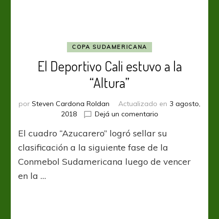
COPA SUDAMERICANA
El Deportivo Cali estuvo a la
“Altura”
por
Steven Cardona Roldan
Actualizado en
3 agosto,
en
2018
Dejá un comentario
El
El cuadro “Azucarero” logró sellar su
Deportivo
Cali
clasificación a la siguiente fase de la
estuvo
Conmebol Sudamericana luego de vencer
a
en la …
la
“Altura”