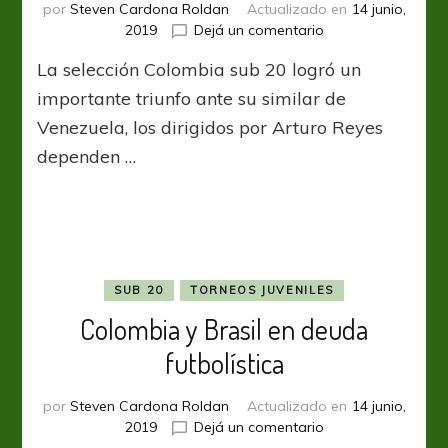
por
Steven Cardona Roldan
Actualizado en
14 junio,
en
2019
Dejá un comentario
Una
La selección Colombia sub 20 logró un
victoria
que
importante triunfo ante su similar de
avivó
Venezuela, los dirigidos por Arturo Reyes
el
dependen …
sueño
mundialista
SUB 20
TORNEOS JUVENILES
Colombia y Brasil en deuda
futbolística
por
Steven Cardona Roldan
Actualizado en
14 junio,
en
2019
Dejá un comentario
Colombia