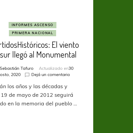
INFORMES ASCENSO
PRIMERA NACIONAL
tidosHistóricos: El viento
 sur llegó al Monumental
Sebastián Tafuro
Actualizado en
30
en
osto, 2020
Dejá un comentario
#PartidosHistóricos:
án los años y las décadas y
El
viento
 19 de mayo de 2012 seguirá
del
ndo en la memoria del pueblo …
sur
llegó
al
Monumental