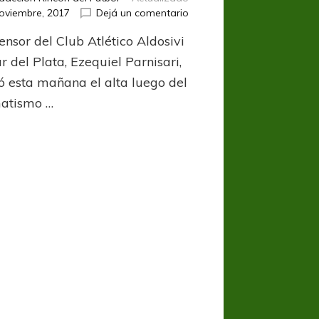
en
oviembre, 2017
Dejá un comentario
Parnisari
ensor del Club Atlético Aldosivi
pega
la
 del Plata, Ezequiel Parnisari,
vuelta
ió esta mañana el alta luego del
atismo …