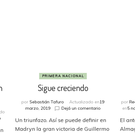
All
Boys
PRIMERA NACIONAL
n
Sigue creciendo
por
Sebastián Tafuro
Actualizado en
19
por
Re
en
marzo, 2019
Dejá un comentario
en
5 n
ado
Sigue
en
o
Un triunfazo. Así se puede definir en
El an
creciendo
Brown
Madryn la gran victoria de Guillermo
Almag
wn
volvió