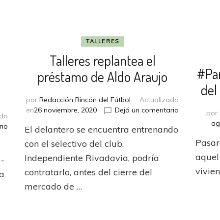
TALLERES
Talleres replantea el
#Par
préstamo de Aldo Araujo
del
por
Redacción Rincón del Fútbol
Actualizado
en
en
26 noviembre, 2020
Dejá un comentario
por
ado
Talleres
ag
en
rio
El delantero se encuentra entrenando
replantea
Guillermo
el
Pasar
con el selectivo del club.
Brown
préstamo
aquel
cerró
Independiente Rivadavia, podría
1-
de
la
vivie
contratarlo, antes del cierre del
Aldo
la
temporada
Araujo
mercado de …
con
un
triunfo
ante