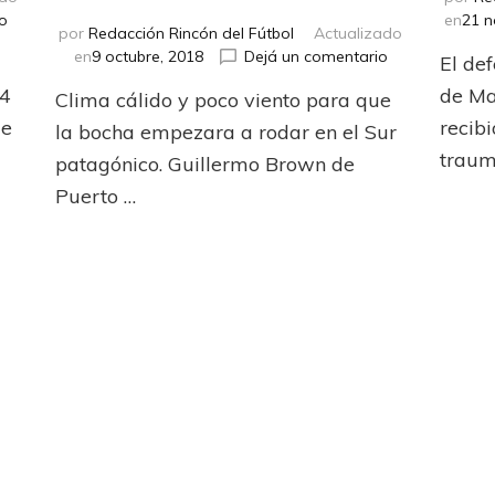
en
o
en
21 n
por
Redacción Rincón del Fútbol
Actualizado
Lo
en
en
9 octubre, 2018
Dejá un comentario
El def
persigue
No
el
 4
de Mar
Clima cálido y poco viento para que
hay
cero
ue
mal
recib
la bocha empezara a rodar en el Sur
que
traum
patagónico. Guillermo Brown de
dure
Puerto …
100
años