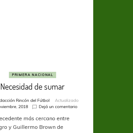
PRIMERA NACIONAL
Necesidad de sumar
dacción Rincón del Fútbol
Actualizado
en
oviembre, 2018
Dejá un comentario
Necesidad
tecedente más cercano entre
de
sumar
ro y Guillermo Brown de