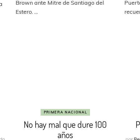
a
Brown ante Mitre de Santiago del
Puert
a
la
Estero. …
recue
victoria
en
Campana
PRIMERA NACIONAL
No hay mal que dure 100
P
años
ado
por
Re