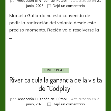
por
Redacción El Rincón del Fútbol
Actualizado en
21
en
junio, 2023
Dejá un comentario
River
Marcelo Gallardo no está convenido de
posterga
la
pedir la radicación del volante desde este
compra
preciso momento. Recién va a resolverse la
de
…
Tomás
Pochettino
RIVER PLATE
River calcula la ganancia de la visita
de “Codplay”
por
Redacción El Rincón del Fútbol
Actualizado en
21
en
junio, 2023
Dejá un comentario
River