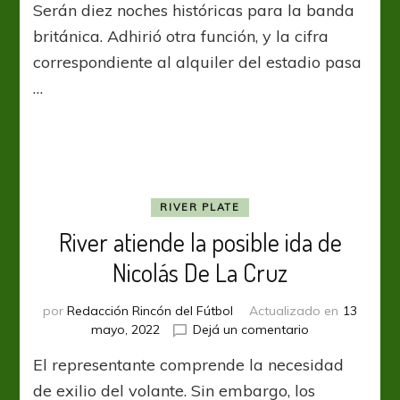
Serán diez noches históricas para la banda
calcula
la
británica. Adhirió otra función, y la cifra
ganancia
correspondiente al alquiler del estadio pasa
de
…
la
visita
de
“Codplay”
RIVER PLATE
River atiende la posible ida de
Nicolás De La Cruz
por
Redacción Rincón del Fútbol
Actualizado en
13
en
mayo, 2022
Dejá un comentario
River
El representante comprende la necesidad
atiende
la
de exilio del volante. Sin embargo, los