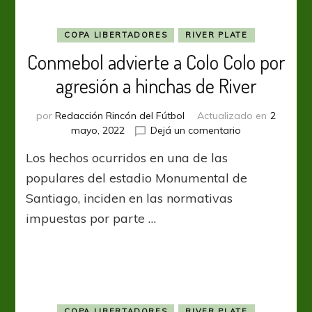
Martín
COPA LIBERTADORES
RIVER PLATE
Conmebol advierte a Colo Colo por
agresión a hinchas de River
por
Redacción Rincón del Fútbol
Actualizado en
2
en
mayo, 2022
Dejá un comentario
Conmebol
Los hechos ocurridos en una de las
advierte
a
populares del estadio Monumental de
Colo
Santiago, inciden en las normativas
Colo
impuestas por parte …
por
agresión
a
hinchas
de
River
COPA LIBERTADORES
RIVER PLATE