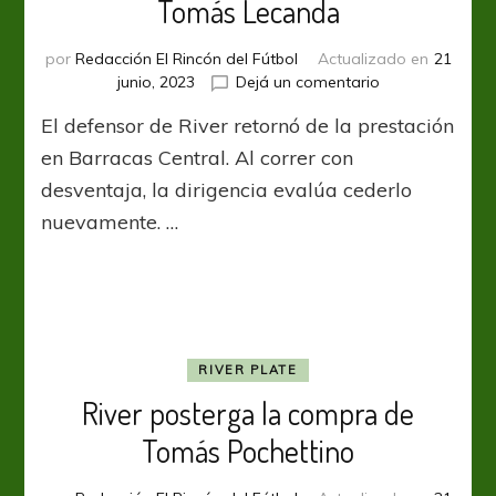
Tomás Lecanda
por
Redacción El Rincón del Fútbol
Actualizado en
21
en
junio, 2023
Dejá un comentario
Aldosivi
El defensor de River retornó de la prestación
pacta
el
en Barracas Central. Al correr con
préstamo
desventaja, la dirigencia evalúa cederlo
de
nuevamente. …
Tomás
Lecanda
RIVER PLATE
River posterga la compra de
Tomás Pochettino