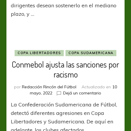
posible
dirigentes desean sostenerlo en el mediano
ida
plazo, y …
de
Nicolás
De
La
Cruz
COPA LIBERTADORES
COPA SUDAMERICANA
Conmebol ajusta las sanciones por
racismo
por
Redacción Rincón del Fútbol
Actualizado en
10
en
mayo, 2022
Dejá un comentario
Conmebol
La Confederación Sudamericana de Fútbol,
ajusta
las
detectó diferentes agresiones en Copa
sanciones
Libertadores y Sudamericana. De aquí en
por
adelante, los clubes afectados …
racismo