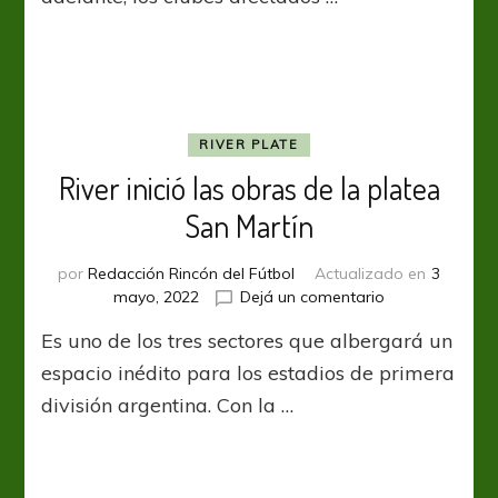
RIVER PLATE
River inició las obras de la platea
San Martín
por
Redacción Rincón del Fútbol
Actualizado en
3
en
mayo, 2022
Dejá un comentario
River
Es uno de los tres sectores que albergará un
inició
las
espacio inédito para los estadios de primera
obras
división argentina. Con la …
de
la
platea
San