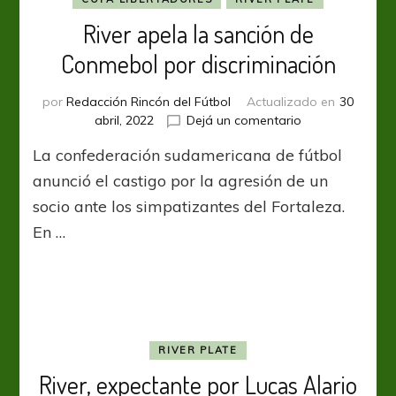
River apela la sanción de
Conmebol por discriminación
por
Redacción Rincón del Fútbol
Actualizado en
30
en
abril, 2022
Dejá un comentario
River
La confederación sudamericana de fútbol
apela
la
anunció el castigo por la agresión de un
sanción
socio ante los simpatizantes del Fortaleza.
de
En …
Conmebol
por
discriminación
RIVER PLATE
River, expectante por Lucas Alario