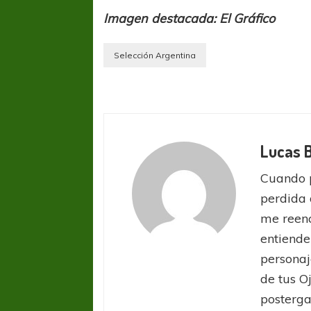
Imagen destacada: El Gráfico
Selección Argentina
Lucas 
Cuando 
perdida 
me reenc
entiende
FÚTBOL FEMENINO
FÚTBOL 
personaj
REGIONAL AMATEUR
REGIONAL
de tus O
Ajustada caída de Verónica en Alejandro
Verónica jugará ante 
posterga
Korn
Fed