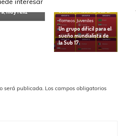
uede interesar
loso por mi
a, muy feliz”
Selección Nacional
Sub 17
Torneos Juveniles
Un grupo difícil para el
sueño mundialista de
la Sub 17
no será publicada.
Los campos obligatorios