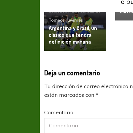
Te p
orgul
carrer
Selección Nacional
Sub 20
Torneos Juveniles
Argentina y Brasil, un
clásico que tendrá
definición mañana
Deja un comentario
Tu dirección de correo electrónico 
están marcados con
*
Comentario