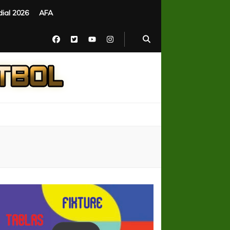
ial 2026
AFA