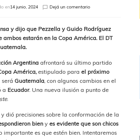
en
do en
14 junio, 2024
Dejá un comentario
Dos
casi
adentro
ensa y dijo que Pezzella y Guido Rodríguez
ue ambos estarán en la Copa América. El DT
Guatemala.
cción Argentina
afrontará su último partido
Copa América,
estipulado para
el próximo
l será
Guatemala
, con algunos cambios en el
ó a
Ecuador
. Una nueva ilusión a punto de
ste
.
y dió precisiones sobre la conformación de la
respondieron bien
y
es evidente que son chicos
lo importante es que estén bien. Intentaremos