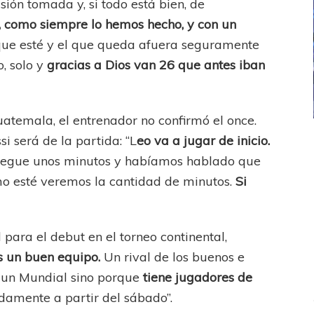
ión tomada y, si todo está bien, de
, como siempre lo hemos hecho, y con un
 que esté y el que queda afuera seguramente
o, solo y
gracias a Dios van 26 que antes iban
atemala, el entrenador no confirmó el once.
si será de la partida: “L
eo va a jugar de inicio.
ICANA
LANÚS
UEFA CHAMPIONS LEAGUE
fendido
PSG celebró el bicampeonato
 juegue unos minutos y habíamos hablado que
mo esté veremos la cantidad de minutos.
Si
l para el debut en el torneo continental,
 un buen equipo.
Un rival de los buenos e
o un Mundial sino porque
tiene jugadores de
mente a partir del sábado”.