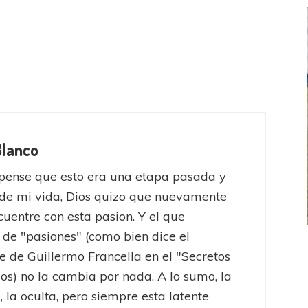
Blanco
pense que esto era una etapa pasada y
de mi vida, Dios quizo que nuevamente
uentre con esta pasion. Y el que
 de "pasiones" (como bien dice el
FEMENINO
FÚTBOL FEMENINO
e de Guillermo Francella en el "Secretos
 AMATEUR
LIGA DE LA COSTA
jos) no la cambia por nada. A lo sumo, la
Estrella del Sur en el
Las campeonas festejaron ante su gente
, la oculta, pero siempre esta latente
eral