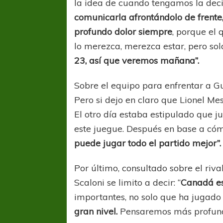
la idea de cuando tengamos la decis
comunicarla afrontándolo de frente
profundo dolor siempre
, porque el
lo merezca, merezca estar, pero sol
23, así que veremos mañana”.
Sobre el equipo para enfrentar a Gu
Pero si dejo en claro que Lionel Mes
COPA SUDAMER
Sur De
El otro día estaba estipulado que
este juegue. Después en base a có
COPA SUDAMERICANA
TIGRE
puede jugar todo el partido mejor”.
A pesar de la derrota Tigre avanzó a
Octavos de Final
Por último, consultado sobre el riva
Scaloni se limito a decir: “
Canadá es
importantes, no solo que ha jugad
gran nivel.
Pensaremos más profunda