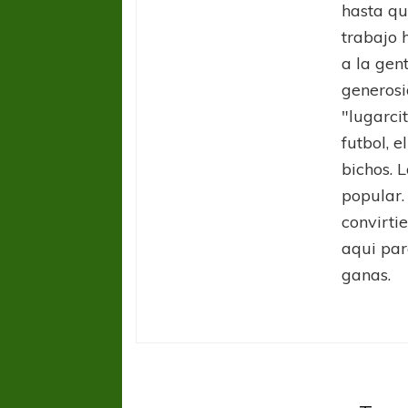
hasta qu
trabajo 
a la gen
generosi
"lugarci
futbol, e
bichos. L
popular.
convirti
aqui par
ganas.
Selecc
El Ku
adiós