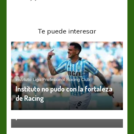
Te puede interesar
Instituto
Liga Profesional
Racing Club
Instituto no pudo con la fortaleza
de Racing
Colón
Liga Profesional
¿Rafael Delgado interrumpe su
presente en Colón?
Estudiantes LP
Liga Profesional
Una duda para visitar a
Independiente