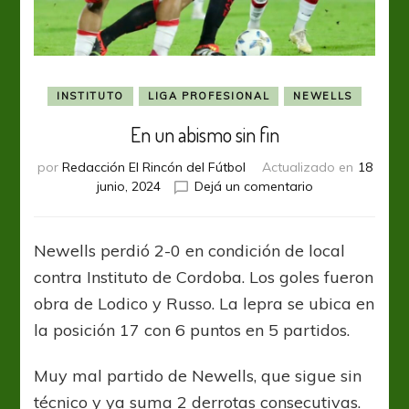
INSTITUTO
LIGA PROFESIONAL
NEWELLS
En un abismo sin fin
por
Redacción El Rincón del Fútbol
Actualizado en
18
en
junio, 2024
Dejá un comentario
En
un
abismo
Newells perdió 2-0 en condición de local
sin
contra Instituto de Cordoba. Los goles fueron
fin
obra de Lodico y Russo. La lepra se ubica en
la posición 17 con 6 puntos en 5 partidos.
Muy mal partido de Newells, que sigue sin
técnico y ya suma 2 derrotas consecutivas.