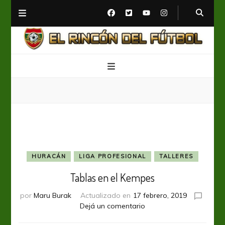
El Rincón del Fútbol
Diario digital de Fútbol
HURACÁN
LIGA PROFESIONAL
TALLERES
Tablas en el Kempes
por
Maru Burak
Actualizado en
17 febrero, 2019
en
Dejá un comentario
Tablas