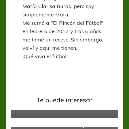
María Clarisa Burak, pero soy
simplemente Maru.
Me sumé a "El Rincón del Fútbol"
en febrero de 2017 y tras 6 años
me tomé un receso. Sin embargo,
volví y aquí me tienen.
¡Qué viva el fútbol!
Talleres
CIBI redefinirá el pedido porcentual
Te puede interesar
a Talleres
Defensa y Justicia
Gimnasia y Esgrima LP
Liga
Profesional
Ganó Defensa en el Bosque