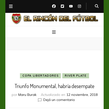
El Rincón del Fútbol
Diario digital de Fútbol
COPA LIBERTADORES
RIVER PLATE
Triunfo Monumental, habría desempate
por
Maru Burak
Actualizado en
12 noviembre, 2018
en
Dejá un comentario
Triunfo