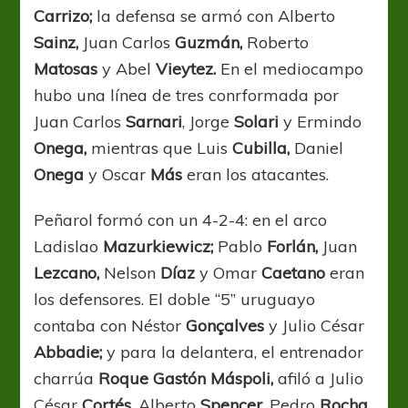
Carrizo;
la defensa se armó con Alberto
Sainz,
Juan Carlos
Guzmán,
Roberto
Matosas
y Abel
Vieytez.
En el mediocampo
hubo una línea de tres conrformada por
Juan Carlos
Sarnari
, Jorge
Solari
y Ermindo
Onega,
mientras que Luis
Cubilla,
Daniel
Onega
y Oscar
Más
eran los atacantes.
Peñarol formó con un 4-2-4: en el arco
Ladislao
Mazurkiewicz;
Pablo
Forlán,
Juan
Lezcano,
Nelson
Díaz
y Omar
Caetano
eran
los defensores. El doble “5” uruguayo
contaba con Néstor
Gonçalves
y Julio César
Abbadie;
y para la delantera, el entrenador
charrúa
Roque Gastón Máspoli,
afiló a Julio
César
Cortés,
Alberto
Spencer,
Pedro
Rocha