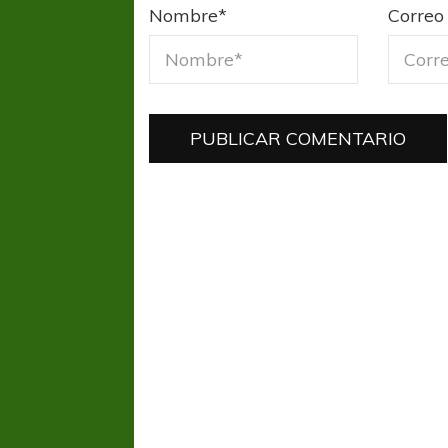
Nombre
*
Correo 
FÚTBOL FEMENINO
FÚTBOL 
REGIONAL AMATEUR
REGIONAL
Ajustada caída de Verónica en Alejandro
Verónica jugará ante 
Korn
Fed