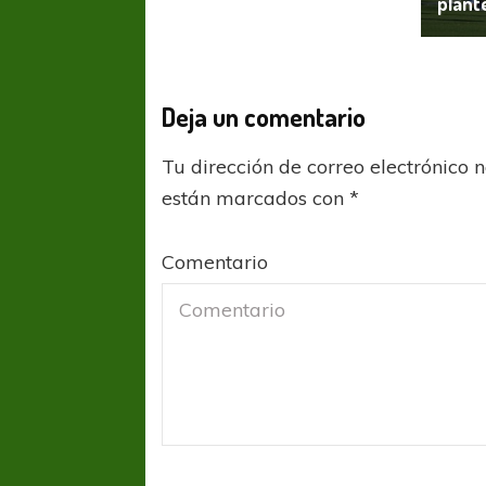
plant
Deja un comentario
Tu dirección de correo electrónico 
están marcados con
*
COPA SUDAMER
Sur De
Comentario
COPA SUDAMERICANA
TIGRE
A pesar de la derrota Tigre avanzó a
Octavos de Final