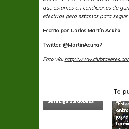
que estamos en condiciones de gan
efectivos pero estamos para seguir 
Escrito por: Carlos Martín Acuña
Twitter: @MartinAcuna7
Foto vía:
http://www.clubtalleres.co
Talleres
Tallere
Te p
Talleres es desafiliado
Alexa
de la Liga Cordobesa
“Esta
entre
jugad
termi