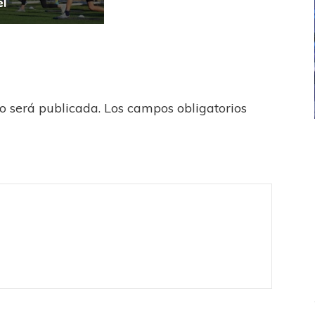
el”
no será publicada.
Los campos obligatorios
ICANA
LANÚS
UEFA CHAMPIONS LEAGUE
fendido
PSG celebró el bicampeonato