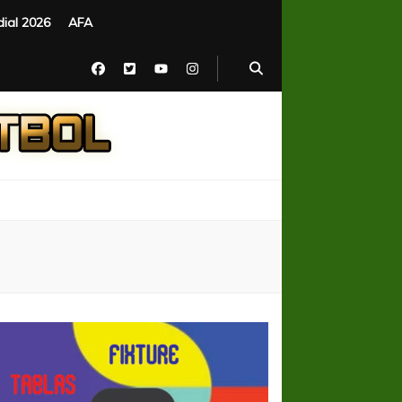
ial 2026
AFA