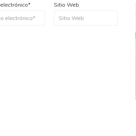
electrónico
*
Sitio Web
FEMENINO
FÚTBOL FEMENINO
 AMATEUR
LIGA DE LA COSTA
Estrella del Sur en el
Las campeonas festejaron ante su gente
eral