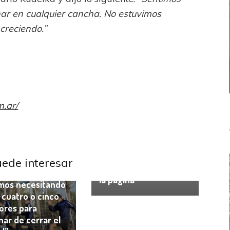
ar en cualquier cancha. No estuvimos
creciendo.”
m.ar/
Talleres
Andrés Fassi: “Talleres
canceló la deuda con
s
uede interesar
el CIBI y dimos vuelta
nder Medina:
la página”
mos necesitando
 cuatro o cinco
ores para
nar de cerrar el