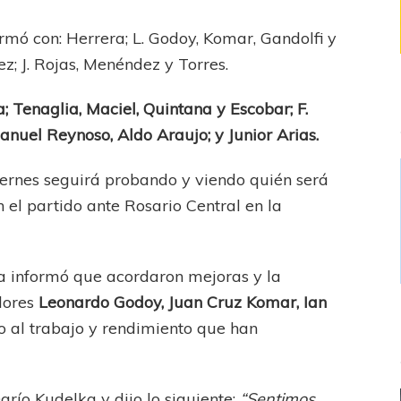
rmó con: Herrera; L. Godoy, Komar, Gandolfi y
z; J. Rojas, Menéndez y Torres.
; Tenaglia, Maciel, Quintana y Escobar; F.
nuel Reynoso, Aldo Araujo; y Junior Arias.
iernes seguirá probando y viendo quién será
 el partido ante Rosario Central en la
va informó que acordaron mejoras y la
adores
Leonardo Godoy, Juan Cruz Komar, Ian
o al trabajo y rendimiento que han
río Kudelka y dijo lo siguiente:
“Sentimos