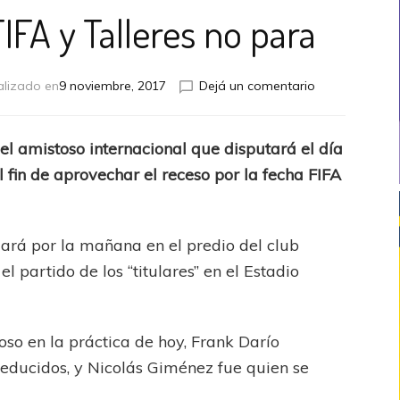
IFA y Talleres no para
en
alizado en
9 noviembre, 2017
Dejá un comentario
Se
viene
fecha
l amistoso internacional que disputará el día
FIFA
l fin de aprovechar el receso por la fecha FIFA
y
Talleres
no
para
gará por la mañana en el predio del club
l partido de los “titulares” en el Estadio
so en la práctica de hoy, Frank Darío
reducidos, y Nicolás Giménez fue quien se