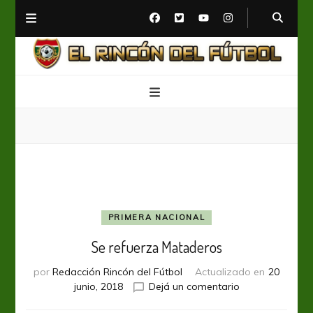
El Rincón del Fútbol
Diario digital de Fútbol
PRIMERA NACIONAL
Se refuerza Mataderos
por
Redacción Rincón del Fútbol
Actualizado en
20
en
junio, 2018
Dejá un comentario
Se