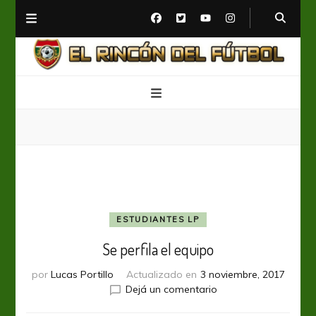
El Rincón del Fútbol
Diario digital de Fútbol
ESTUDIANTES LP
Se perfila el equipo
por
Lucas Portillo
Actualizado en
3 noviembre, 2017
en
Dejá un comentario
Se