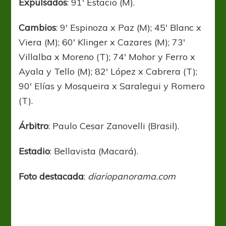
Expulsados
: 91′ Estacio (M).
Cambios
: 9′ Espinoza x Paz (M); 45′ Blanc x
Viera (M); 60′ Klinger x Cazares (M); 73′
Villalba x Moreno (T); 74′ Mohor y Ferro x
Ayala y Tello (M); 82′ López x Cabrera (T);
90′ Elías y Mosqueira x Saralegui y Romero
(T).
Árbitro
: Paulo Cesar Zanovelli (Brasil).
Estadio
: Bellavista (Macará).
Foto destacada
:
diariopanorama.com