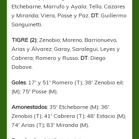
Etchebarne, Marrufo y Ayala; Tello, Cazares
y Miranda; Viera, Posse y Paz.
DT
: Guillermo
Sanguinetti.
TIGRE (2)
: Zenobio; Moreno, Barrionuevo,
Arias y Álvarez; Garay, Saralegui, Leyes y
Cabrera; Romero y Russo.
DT
: Diego
Dabove.
Goles
: 17′ y 51′ Romero (T); 38′ Zenobio e/c
(M); 75′ Posse (M).
Amonestados
: 35′ Etchebarne (M); 36′
Zenobio (T); 41′ Cabrera (T); 48′ Estacio (M);
74′ Arias (T); 83′ Miranda (M).