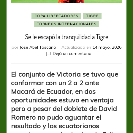
COPA LIBERTADORES
TIGRE
TORNEOS INTERNACIONALES
Se le escapó la tranquilidad a Tigre
por
Jose Abel Toscano
Actualizado en
14 mayo, 2026
en
Dejá un comentario
Se
le
escapó
El conjunto de Victoria se tuvo que
la
conformar con un 2 a 2 ante
tranquilidad
Macará de Ecuador, en dos
a
Tigre
oportunidades estuvo en ventaja
pero a pesar del doblete de David
Romero no pudo aguantar el
resultado y los ecuatorianos