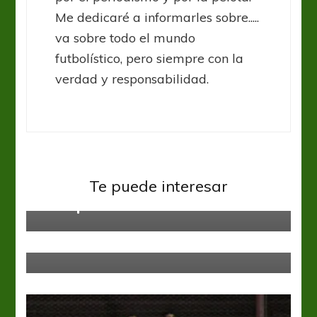
Me dedicaré a informarles sobre.....
va sobre todo el mundo
futbolístico, pero siempre con la
verdad y responsabilidad.
Asia
Torneos Internacionales
ACL 2020: Ulsan Hyundai y
Te puede interesar
Persépolis decidirán el título
Torneos Internacionales
Confed Cup: México y Portugal,
merecidos semifinalistas