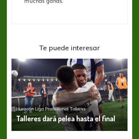
muchas ganas.
Te puede interesar
Huracán
Liga Profesional
Talleres
Talleres dará pelea hasta el final
Huracán
Liga Profesional
Rolfi recuperado
Liga Profesional
Talleres