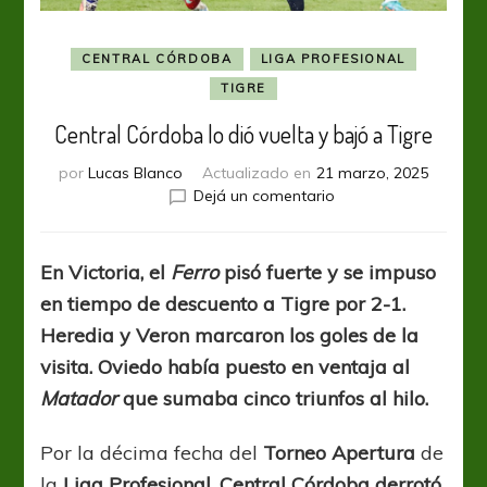
CENTRAL CÓRDOBA
LIGA PROFESIONAL
TIGRE
Central Córdoba lo dió vuelta y bajó a Tigre
por
Lucas Blanco
Actualizado en
21 marzo, 2025
en
Dejá un comentario
Central
Córdoba
lo
En Victoria, el
Ferro
pisó fuerte y se impuso
dió
en tiempo de descuento a Tigre por 2-1.
vuelta
y
Heredia y Veron marcaron los goles de la
bajó
visita. Oviedo había puesto en ventaja al
a
Matador
que sumaba cinco triunfos al hilo.
Tigre
Por la décima fecha del
Torneo Apertura
de
la
Liga Profesional, Central Córdoba derrotó