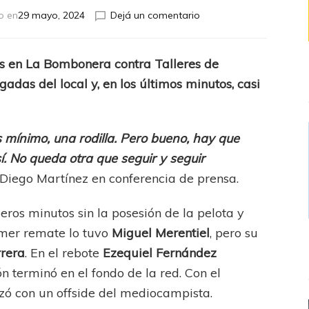
en
o en
29 mayo, 2024
Dejá un comentario
Se
esperaba
más
os en La Bombonera contra Talleres de
adas del local y, en los últimos minutos, casi
s mínimo, una rodilla. Pero bueno, hay que
í. No queda otra que seguir y seguir
e Diego Martínez en conferencia de prensa.
ros minutos sin la posesión de la pelota y
rimer remate lo tuvo
Miguel Merentiel
, pero su
rera
. En el rebote
Ezequiel Fernández
ón terminó en el fondo de la red. Con el
izó con un offside del mediocampista.