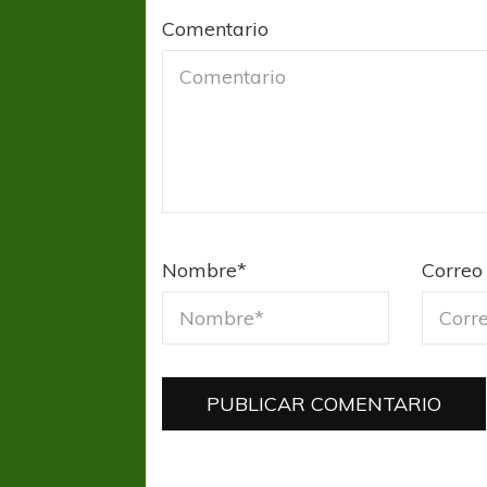
Comentario
Nombre
*
Correo 
FÚTBOL FEMENINO
FÚTBOL 
REGIONAL AMATEUR
REGIONAL
Ajustada caída de Verónica en Alejandro
Verónica jugará ante 
Korn
Fed