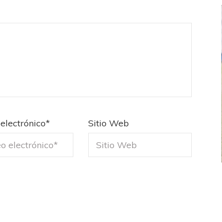
electrónico
*
Sitio Web
FEMENINO
FÚTBOL FEMENINO
 AMATEUR
LIGA DE LA COSTA
Estrella del Sur en el
Las campeonas festejaron ante su gente
eral