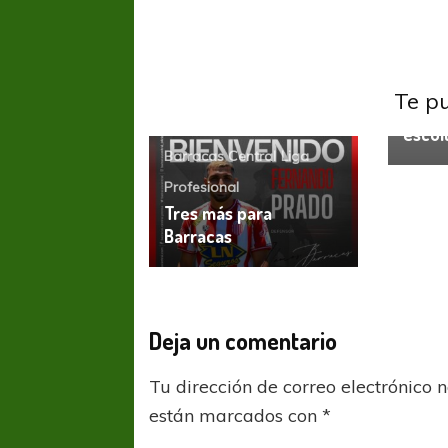
Banfie
Newell
Banfi
Te p
cargó 
escol
Barracas Central
Liga
Profesional
COPA SUDAMER
Tres más para
Sur De
Barracas
COPA SUDAMERICANA
TIGRE
A pesar de la derrota Tigre avanzó a
Octavos de Final
Deja un comentario
Tu dirección de correo electrónico 
están marcados con
*