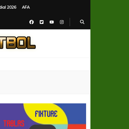
ial 2026
AFA