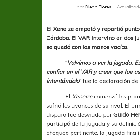
por
Diego Flores
Actualizad
El Xeneize empató y repartió punt
Córdoba. El VAR intervino en dos jug
se quedó con las manos vacías.
“
Volvimos a ver la jugada. E
confiar en el VAR y creer que fue as
intentándolo
” fue la declaración d
El
Xeneize
comenzó los prime
sufrió los avances de su rival. El p
disparo fue desviado por
Guido Her
participó de la jugada y su definici
chequeo pertinente, la jugada final