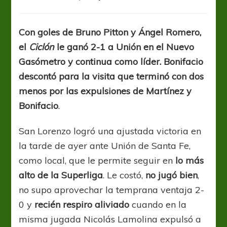
San
Lorenzo
no
Con goles de Bruno Pitton y Ángel Romero,
suelta
el
Ciclón
le ganó 2-1 a Unión en el Nuevo
la
punta
Gasómetro y continua como líder. Bonifacio
de
descontó para la visita que terminó con dos
la
menos por las expulsiones de Martínez y
Superliga
Bonifacio
.
San Lorenzo logró una ajustada victoria en
la tarde de ayer ante Unión de Santa Fe,
como local, que le permite seguir en
lo más
alto de la Superliga
. Le costó,
no jugó bien
,
no supo aprovechar la temprana ventaja 2-
0 y
recién respiro aliviado
cuando en la
misma jugada Nicolás Lamolina expulsó a