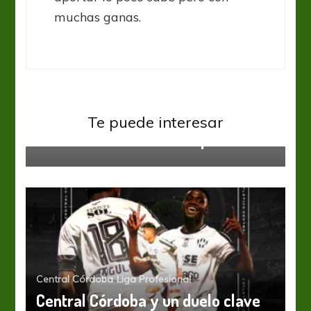
muchas ganas.
Independiente
Liga Profesional
Te puede interesar
#MercadoDePases: Independiente
Central Córdoba
Liga Profesional
Central Córdoba y un duelo clave