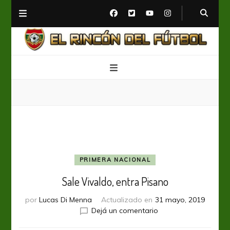
El Rincón del Fútbol
Diario digital de Fútbol
PRIMERA NACIONAL
Sale Vivaldo, entra Pisano
por
Lucas Di Menna
Actualizado en
31 mayo, 2019
en
Dejá un comentario
Sale