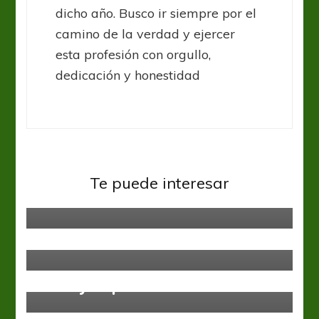
dicho año. Busco ir siempre por el
camino de la verdad y ejercer
esta profesión con orgullo,
dedicación y honestidad
Primera Nacional
El Bohemio visita Caballito
Te puede interesar
buscando la victoria
Arsenal
Primera Nacional
Ferro y Arsenal se miden en
Caballito
Primera Nacional
Atlético Rafaela goleó a Juventud
Unida y se prende