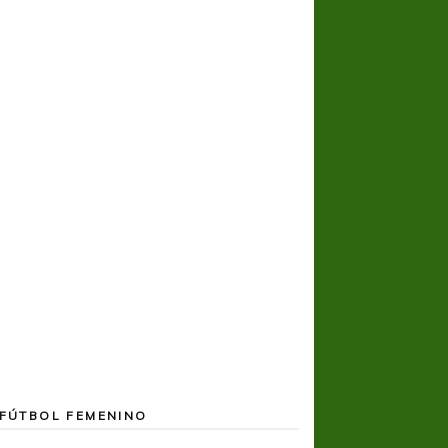
COPA SUDAMER
Noche inolvida
FÚTBOL FEMENINO