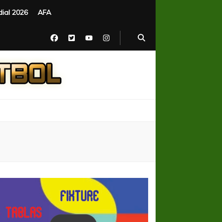
ial 2026
AFA