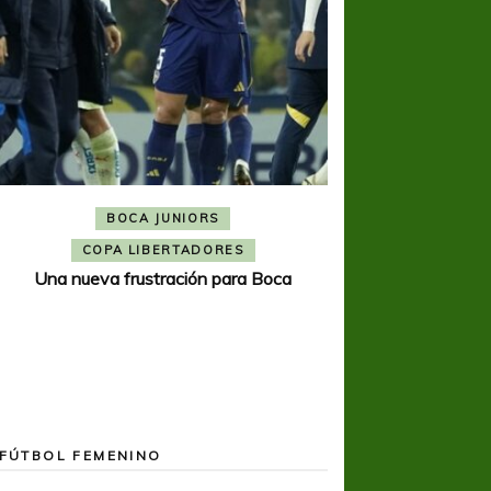
BOCA JUNIORS
COPA SUDAMER
Noche inolvida
COPA LIBERTADORES
Una nueva frustración para Boca
FÚTBOL FEMENINO