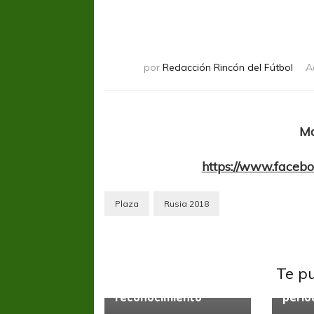
por
Redacción Rincón del Fútbol
A
Ma
https://www.facebo
Plaza
Rusia 2018
Sin ca
En me
Sin categoría
enrar
Te p
Semana de
apunta
reconocimiento
perio