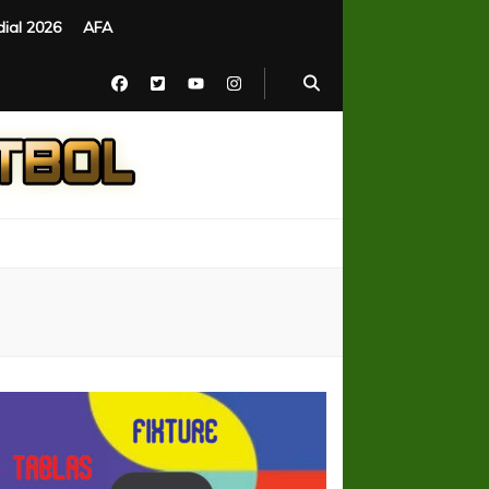
ial 2026
AFA