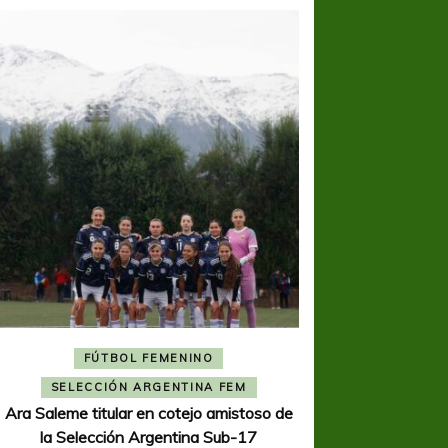
FÚTBOL FEMENINO
FÚTBOL 
SELECCIÓN ARGENTINA FEM
REGIONA
Ara Saleme titular en cotejo amistoso de
Ajustada caída de V
la Selección Argentina Sub-17
K