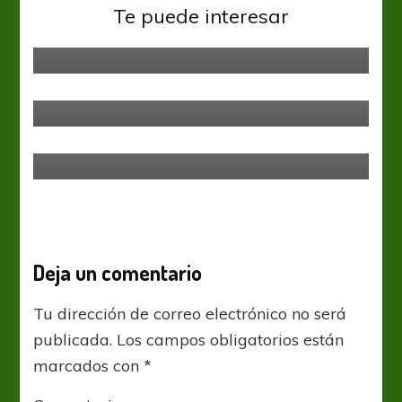
El Chaco Herrera no se guardó
Te puede interesar
nada
Liga Profesional
Rosario Central
Efemérides del 29 de diciembre
Rosario Central
Rosario Central avanza en la
renovación de Cristian González
Deja un comentario
Tu dirección de correo electrónico no será
publicada.
Los campos obligatorios están
marcados con
*