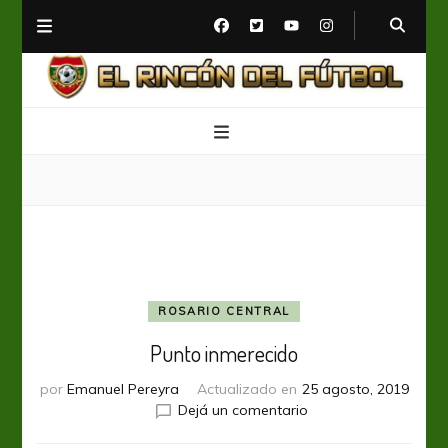
El Rincón del Fútbol
Diario digital de Fútbol
ROSARIO CENTRAL
Punto inmerecido
por
Emanuel Pereyra
Actualizado en
25 agosto, 2019
en
Dejá un comentario
Punto