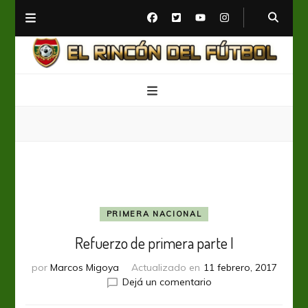
El Rincón del Fútbol
Diario digital de Fútbol
PRIMERA NACIONAL
Refuerzo de primera parte I
por
Marcos Migoya
Actualizado en
11 febrero, 2017
en
Dejá un comentario
Refuerzo