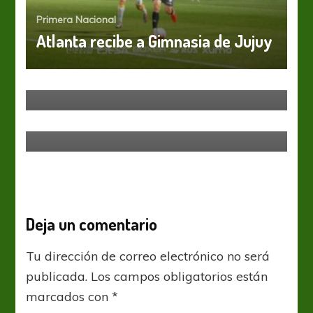
Primera Nacional
Atlanta recibe a Gimnasia de Jujuy
Primera Nacional
El Celeste va a Tucumán en busca
de estirar su buena racha
Primera Nacional
Con las manos vacías
Deja un comentario
Tu dirección de correo electrónico no será
publicada.
Los campos obligatorios están
marcados con
*