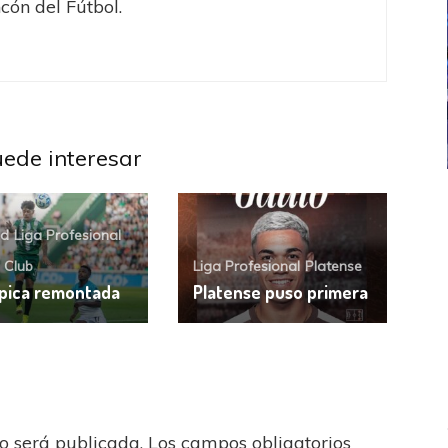
ncón del Fútbol.
uede interesar
ICANA
LANÚS
UEFA CHAMPIONS LEAGUE
fendido
PSG celebró el bicampeonato
ld
Liga Profesional
 Club
Liga Profesional
Platense
pica remontada
Platense puso primera
no será publicada.
Los campos obligatorios