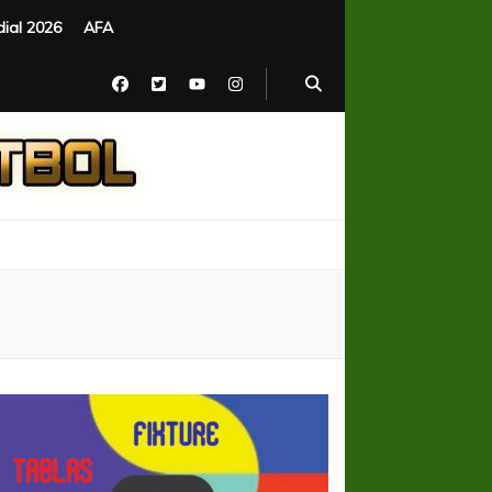
ial 2026
AFA