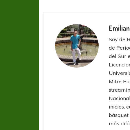
Emilia
Soy de B
de Perio
del Sur 
Licencia
Universi
Mitre Ba
streamin
Nacional
inicios, 
básquet 
más difí