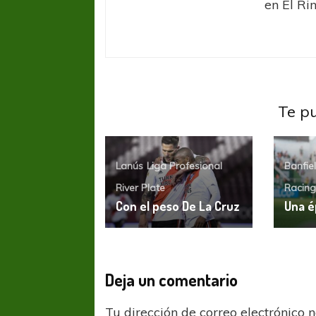
en El Ri
Te p
COPA SUDAMER
Sur De
Lanús
Liga Profesional
Banfie
River Plate
Racing
COPA SUDAMERICANA
TIGRE
Con el peso De La Cruz
Una é
A pesar de la derrota Tigre avanzó a
Octavos de Final
Deja un comentario
Tu dirección de correo electrónico 