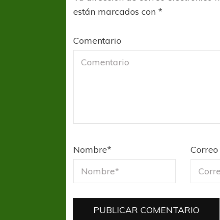
están marcados con
*
Comentario
Nombre
*
Correo 
FÚTBOL FEMENINO
FÚTBOL 
REGIONAL AMATEUR
LIGA DE 
Verónica jugará ante Estrella del Sur en el
Las campeonas feste
Federal