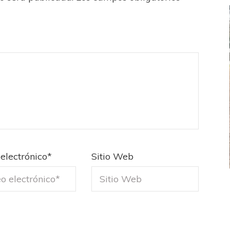
electrónico
*
Sitio Web
FEMENINO
FÚTBOL FEMENINO
LA COSTA
OTRAS LIGAS FEM
jaron ante su gente
Tiro se quedó con la primera semifinal