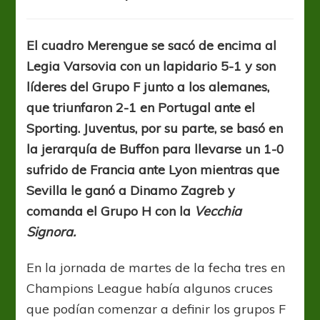
Real
Madrid
goleó
El cuadro Merengue se sacó de encima al
y
Legia Varsovia con un lapidario 5-1 y son
comparte
la
líderes del Grupo F junto a los alemanes,
punta
que triunfaron 2-1 en Portugal ante el
con
Sporting. Juventus, por su parte, se basó en
el
Dortmund
la jerarquía de Buffon para llevarse un 1-0
sufrido de Francia ante Lyon mientras que
Sevilla le ganó a Dinamo Zagreb y
comanda el Grupo H con la
Vecchia
Signora.
En la jornada de martes de la fecha tres en
Champions League había algunos cruces
que podían comenzar a definir los grupos F