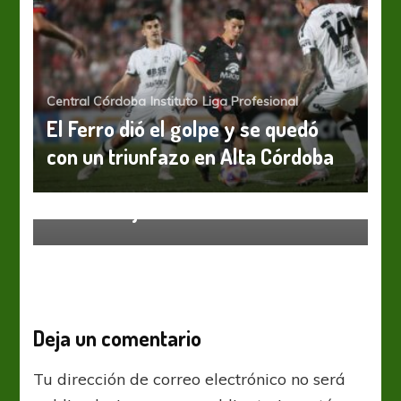
Central Córdoba
Instituto
Liga Profesional
El Ferro dió el golpe y se quedó
con un triunfazo en Alta Córdoba
Defensa y Justicia
Liga Profesional
El Halcón se prepara para recibir al
Santo sanjuanino
Deja un comentario
Tu dirección de correo electrónico no será