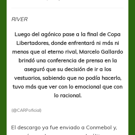
“Cuando
uno
actúa
RIVER
con
el
Luego del agónico pase a la final de Copa
corazón,
a
Libertadores, donde enfrentará ni más ni
veces
menos que al eterno rival, Marcelo Gallardo
pierde
brindó una conferencia de prensa en la
la
razón”
aseguró que su decisión de ir a los
vestuarios, sabiendo que no podía hacerlo,
tuvo más que ver con lo emocional que con
lo racional.
(@CARPoficial)
El descargo ya fue enviado a Conmebol y,