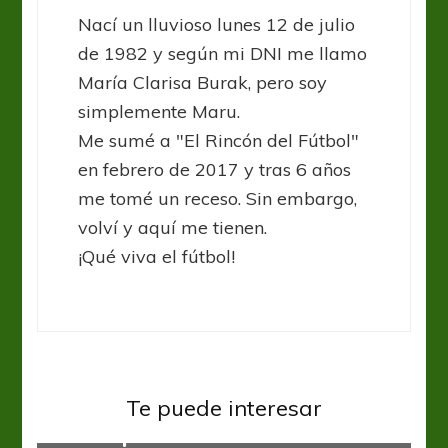
Nací un lluvioso lunes 12 de julio
de 1982 y según mi DNI me llamo
María Clarisa Burak, pero soy
simplemente Maru.
Me sumé a "El Rincón del Fútbol"
en febrero de 2017 y tras 6 años
me tomé un receso. Sin embargo,
volví y aquí me tienen.
¡Qué viva el fútbol!
Copa Argentina
River Plate
Te puede interesar
4 de copas