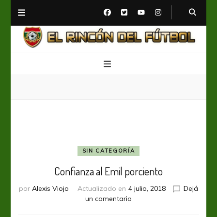
El Rincón del Fútbol
Diario digital de Fútbol
SIN CATEGORÍA
Confianza al Emil porciento
por
Alexis Viojo
Actualizado en
4 julio, 2018
Dejá
en
un comentario
Confianza