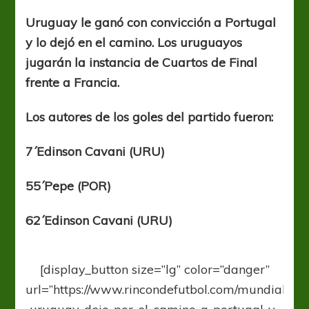
uruguaya
para
Uruguay le ganó con convicción a Portugal
meterse
y lo dejó en el camino. Los uruguayos
en
Cuartos
jugarán la instancia de Cuartos de Final
frente a Francia.
Los autores de los goles del partido fueron:
7´Edinson Cavani (URU)
55´Pepe (POR)
62´Edinson Cavani (URU)
[display_button size=”lg” color=”danger”
url=”https://www.rincondefutbol.com/mundialrdf-