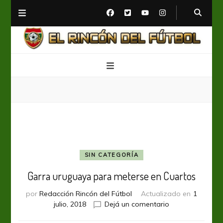
El Rincón del Fútbol
Diario digital de Fútbol
SIN CATEGORÍA
Garra uruguaya para meterse en Cuartos
por
Redacción Rincón del Fútbol
Actualizado en
1
en
julio, 2018
Dejá un comentario
Garra