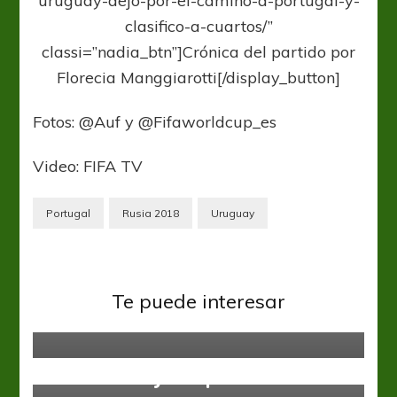
uruguay-dejo-por-el-camino-a-portugal-y-
clasifico-a-cuartos/”
classi=”nadia_btn”]Crónica del partido por
Florecia Manggiarotti[/display_button]
Fotos: @Auf y @Fifaworldcup_es
Video: FIFA TV
Portugal
Rusia 2018
Uruguay
Sin categoría
Alemania y España no se sacaron
Te puede interesar
diferencias
Sin categoría
Tres líderes y uno por descender
Sin categoría