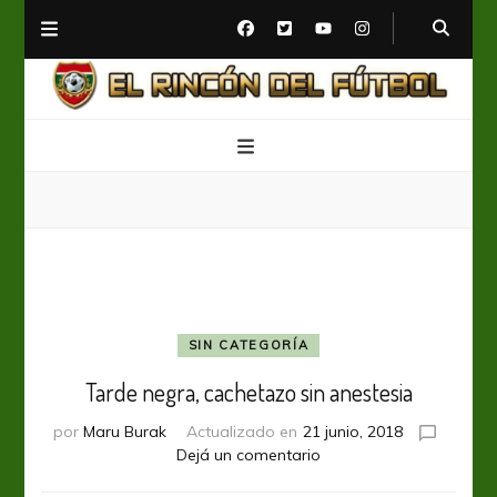
El Rincón del Fútbol
Diario digital de Fútbol
SIN CATEGORÍA
Tarde negra, cachetazo sin anestesia
por
Maru Burak
Actualizado en
21 junio, 2018
en
Dejá un comentario
Tarde