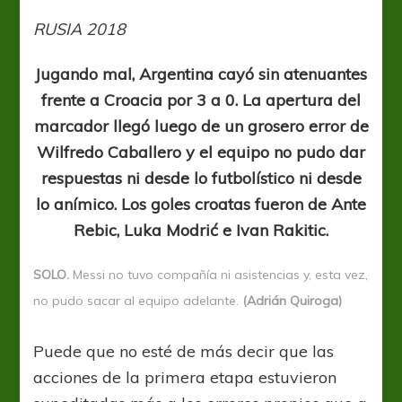
negra,
cachetazo
RUSIA 2018
sin
anestesia
Jugando mal, Argentina cayó sin atenuantes
frente a Croacia por 3 a 0. La apertura del
marcador llegó luego de un grosero error de
Wilfredo Caballero y el equipo no pudo dar
respuestas ni desde lo futbolístico ni desde
lo anímico. Los goles croatas fueron de Ante
Rebic, Luka Modrić e Ivan Rakitic.
SOLO.
Messi no tuvo compañía ni asistencias y, esta vez,
no pudo sacar al equipo adelante.
(Adrián Quiroga)
Puede que no esté de más decir que las
acciones de la primera etapa estuvieron