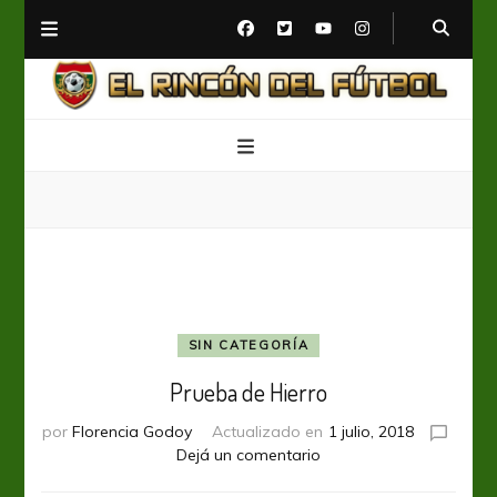
El Rincón del Fútbol
Diario digital de Fútbol
SIN CATEGORÍA
Prueba de Hierro
por
Florencia Godoy
Actualizado en
1 julio, 2018
en
Dejá un comentario
Prueba