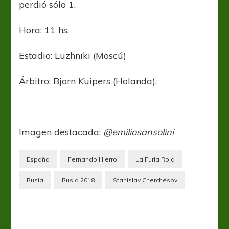
perdió sólo 1.
Hora: 11 hs.
Estadio: Luzhniki (Moscú)
Árbitro: Bjorn Kuipers (Holanda).
Imagen destacada:
@emiliosansolini
España
Fernando Hierro
La Furia Roja
Rusia
Rusia 2018
Stanislav Cherchésov