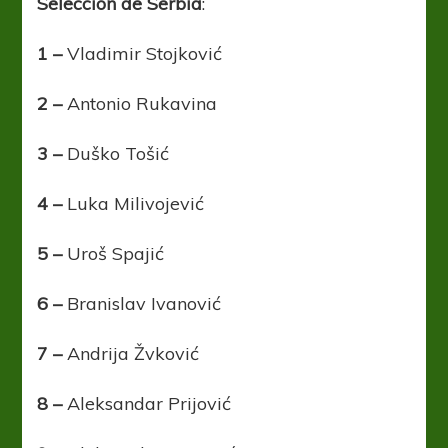
Selección de Serbia
:
1 –
Vladimir Stojković
2 –
Antonio Rukavina
3 –
Duško Tošić
4 –
Luka Milivojević
5 –
Uroš Spajić
6 –
Branislav Ivanović
7 –
Andrija Žvković
8 –
Aleksandar Prijović