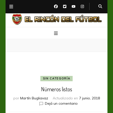
El Rincón del Fútbol
Diario digital de Fútbol
SIN CATEGORÍA
Números listos
por
Martín Bugliavaz
Actualizado en
7 junio, 2018
en
Dejá un comentario
Números