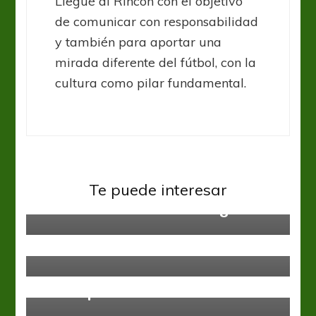
Llegué al Rincón con el objetivo
de comunicar con responsabilidad
y también para aportar una
mirada diferente del fútbol, con la
cultura como pilar fundamental.
Sin categoría
Te puede interesar
Gastón Esmerado es el elegido
Sin categoría
Comenzo la era Burru
Sin categoría
Forestello, la nueva incorporación
de Olimpo