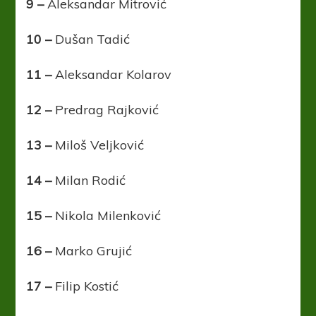
9 –
Aleksandar Mitrović
10 –
Dušan Tadić
11 –
Aleksandar Kolarov
12 –
Predrag Rajković
13 –
Miloš Veljković
14 –
Milan Rodić
15 –
Nikola Milenković
16 –
Marko Grujić
17 –
Filip Kostić