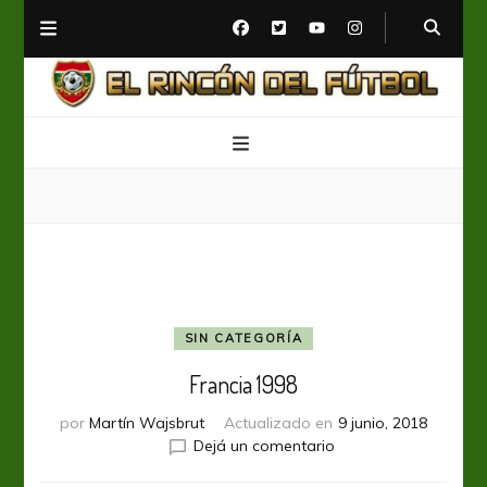
El Rincón del Fútbol
Diario digital de Fútbol
SIN CATEGORÍA
Francia 1998
por
Martín Wajsbrut
Actualizado en
9 junio, 2018
en
Dejá un comentario
Francia