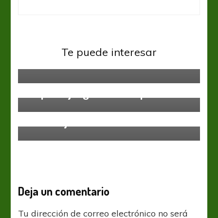
Sin categoría
El Globo y Círculo marcan el
Te puede interesar
camino
Sin categoría
Jaque al juego de Sciacqua
Sin categoría
Duelo rojo
Deja un comentario
Tu dirección de correo electrónico no será