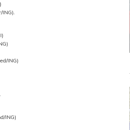
)
/ING).
I)
ING)
ted/ING)
.
nd/ING)