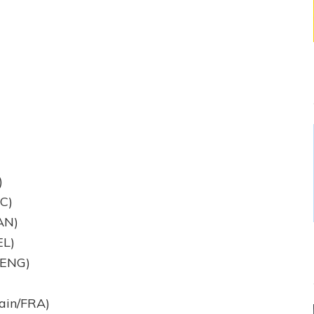
)
SC)
AN)
EL)
/ENG)
ain/FRA)