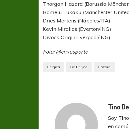
Thorgan Hazard (Borussia Mönche
Romelu Lukaku (Manchester United
Dries Mertens (Nápoles/ITA)
Kevin Mirallas (Everton/ING)
Divock Origi (Liverpool/ING)
Foto: @cnxesporte
COPA SUDAMER
Sur De
Bélgica
De Bruyne
Hazard
COPA SUDAMERICANA
TIGRE
A pesar de la derrota Tigre avanzó a
Octavos de Final
Tino De
Soy Tino
en común