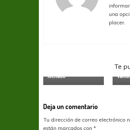
informar
una opci
placer.
Sin categoría
Te p
Sin ca
El litoral sur sigue muy
luchado
Vamos
FÚTBOL FEMENINO
FÚTBOL 
Deja un comentario
REGIONAL AMATEUR
REGIONAL
Tu dirección de correo electrónico 
Ajustada caída de Verónica en Alejandro
Verónica jugará ante 
Korn
Fed
están marcados con
*