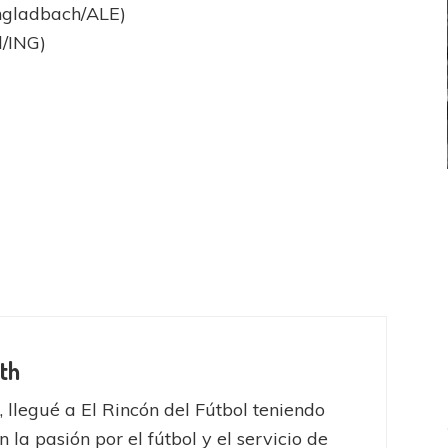
ngladbach/ALE)
/ING)
ICANA
LANÚS
UEFA CHAMPIONS LEAGUE
fendido
PSG celebró el bicampeonato
th
, llegué a El Rincón del Fútbol teniendo
 la pasión por el fútbol y el servicio de