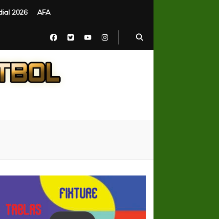
ial 2026
AFA