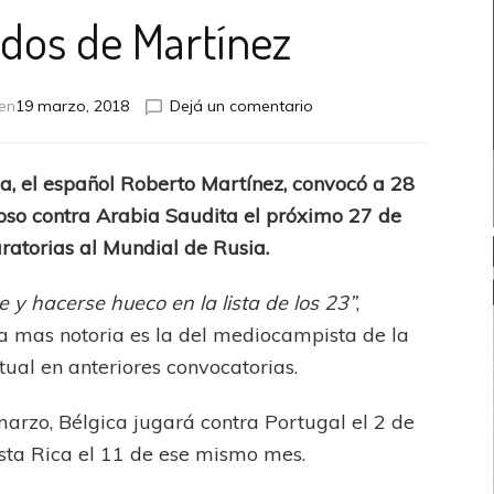
ados de Martínez
en
en
19 marzo, 2018
Dejá un comentario
Los
28
citados
ca, el español Roberto Martínez, convocó a 28
de
oso contra Arabia Saudita el próximo 27 de
Martínez
ratorias al Mundial de Rusia.
 y hacerse hueco en la lista de los 23”
,
ia mas notoria es la del mediocampista de la
ual en anteriores convocatorias.
arzo, Bélgica jugará contra Portugal el 2 de
Costa Rica el 11 de ese mismo mes.