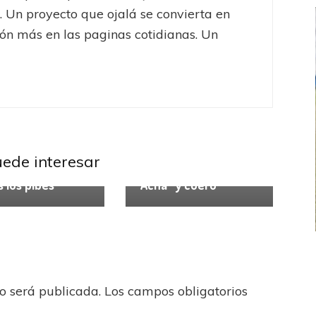
. Un proyecto que ojalá se convierta en
ón más en las paginas cotidianas. Un
uede interesar
tegoría
Sin categoría
 los pibes
“Acha” y cuero
FEMENINO
FÚTBOL FEMENINO
 AMATEUR
LIGA DE LA COSTA
no será publicada.
Los campos obligatorios
Estrella del Sur en el
Las campeonas festejaron ante su gente
eral