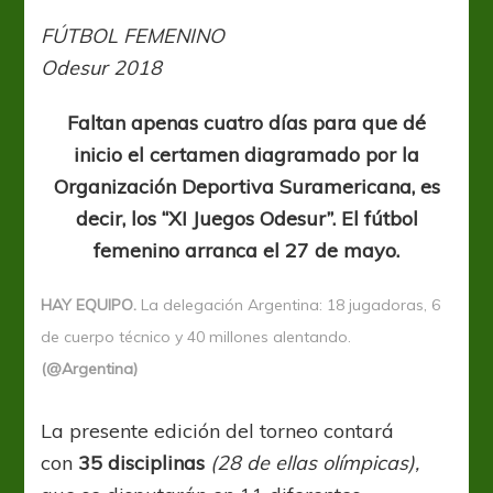
2018:
Se
FÚTBOL FEMENINO
vienen
Odesur 2018
los
ODESUR
Faltan apenas cuatro días para que dé
inicio el certamen diagramado por la
Organización Deportiva Suramericana, es
decir, los “XI Juegos Odesur”. El fútbol
femenino arranca el 27 de mayo.
HAY EQUIPO.
La delegación Argentina: 18 jugadoras, 6
de cuerpo técnico y 40 millones alentando.
(@Argentina)
La presente edición del torneo contará
con
35 disciplinas
(28 de ellas olímpicas),