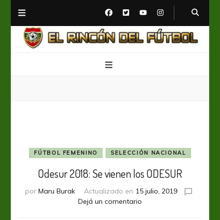
El Rincón del Fútbol
Diario digital de Fútbol
FÚTBOL FEMENINO
SELECCIÓN NACIONAL
Odesur 2018: Se vienen los ODESUR
por
Maru Burak
Actualizado en
15 julio, 2019
en
Dejá un comentario
Odesur