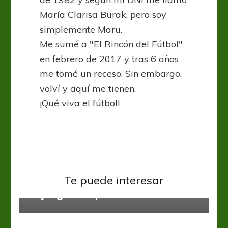
María Clarisa Burak, pero soy
simplemente Maru.
Me sumé a "El Rincón del Fútbol"
en febrero de 2017 y tras 6 años
me tomé un receso. Sin embargo,
volví y aquí me tienen.
¡Qué viva el fútbol!
Fútbol Femenino
Liga Santafesina
Fútbol Femenino
Liga de La Costa
Te puede interesar
Liga Santafesina: La primera final
Se juega la séptima fecha
fue rojiblanca, hoy juegan Logia –
UNL