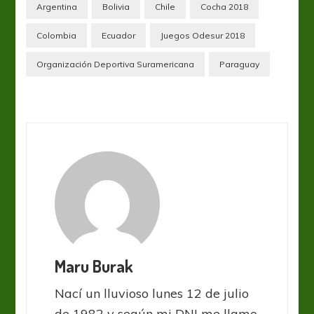
Argentina
Bolivia
Chile
Cocha 2018
Colombia
Ecuador
Juegos Odesur 2018
Organización Deportiva Suramericana
Paraguay
Maru Burak
Nací un lluvioso lunes 12 de julio
de 1982 y según mi DNI me llamo