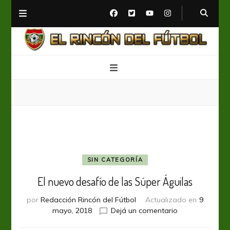
El Rincón del Fútbol
Diario digital de Fútbol
SIN CATEGORÍA
El nuevo desafío de las Súper Águilas
por
Redacción Rincón del Fútbol
Actualizado en
9
en
mayo, 2018
Dejá un comentario
El