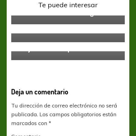
Luis Américo Valoy dejó de ser el
Te puede interesar
entrenador de Central Argentino
Sin categoría
Se acerca la recta final
Sin categoría
Se ajusta en Salsipuedes
Deja un comentario
Tu dirección de correo electrónico no será
publicada.
Los campos obligatorios están
marcados con
*