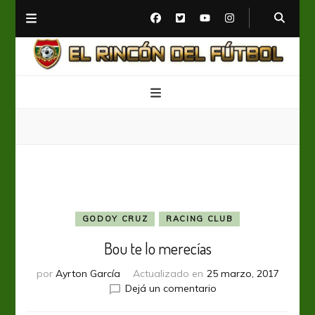
El Rincón del Fútbol
Diario digital de Fútbol
GODOY CRUZ
RACING CLUB
Bou te lo merecías
por
Ayrton García
Actualizado en
25 marzo, 2017
en
Dejá un comentario
Bou