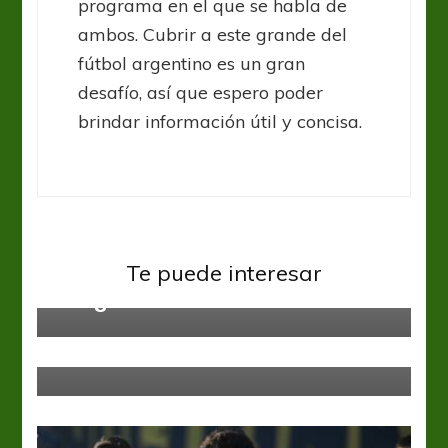
programa en el que se habla de
ambos. Cubrir a este grande del
fútbol argentino es un gran
desafío, así que espero poder
brindar información útil y concisa.
Racing Club
Te puede interesar
A seguir dando cátedra
Godoy Cruz
Informes Primera
#GoleadoresHistóricos: El
Cachorro Tombino