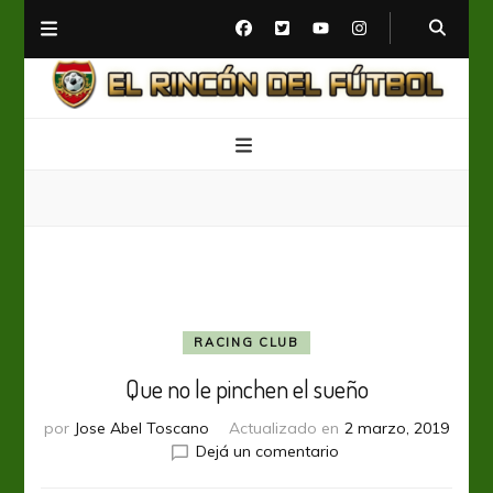
El Rincón del Fútbol
Diario digital de Fútbol
RACING CLUB
Que no le pinchen el sueño
por
Jose Abel Toscano
Actualizado en
2 marzo, 2019
en
Dejá un comentario
Que