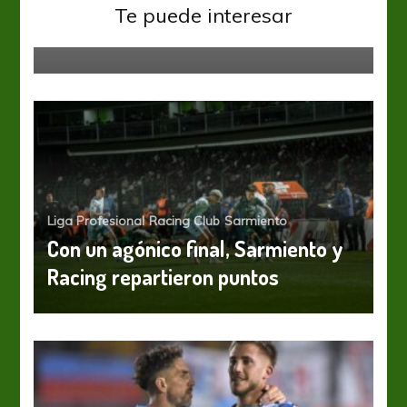
El último campeón apareció frente
Te puede interesar
a Boca
Liga Profesional
Racing Club
Sarmiento
Con un agónico final, Sarmiento y
Racing repartieron puntos