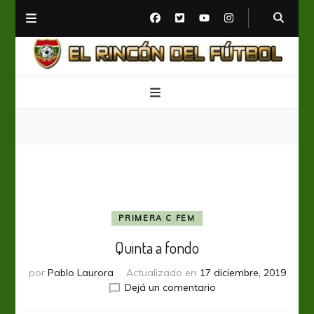
El Rincón del Fútbol
Diario digital de Fútbol
PRIMERA C FEM
Quinta a fondo
por
Pablo Laurora
Actualizado en
17 diciembre, 2019
en
Dejá un comentario
Quinta