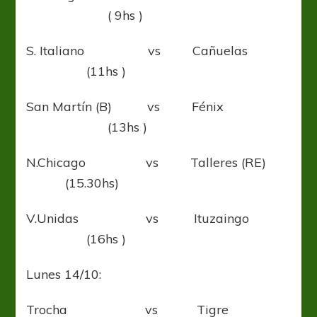
( 9hs )
S. Italiano vs Cañuelas
(11hs )
San Martín (B) vs Fénix
(13hs )
N.Chicago vs Talleres (RE)
(15.30hs)
V.Unidas vs Ituzaingo
(16hs )
Lunes 14/10:
Trocha vs Tigre