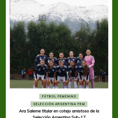
FÚTBOL FEMENINO
A
SELECCIÓN ARGENTINA FEM
Ara Saleme titular en cotejo amistoso de la
Selección Argentina Sub-17