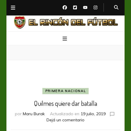
El Rincón del Fútbol
Diario digital de Fútbol
PRIMERA NACIONAL
Quilmes quiere dar batalla
por
Maru Burak
Actualizado en
19 julio, 2019
en
Dejá un comentario
Quilmes