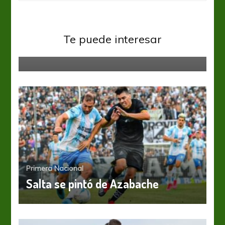
Primera Nacional
Si no está el goleador, aparecen
Te puede interesar
los defensores
Primera Nacional
Salta se pintó de Azabache