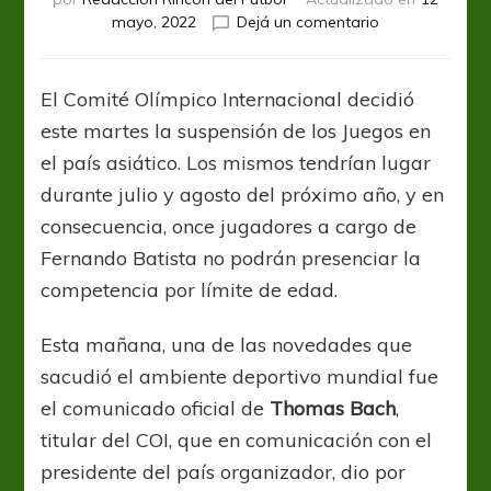
en
mayo, 2022
Dejá un comentario
¿Quiénes
serían
apartados
El Comité Olímpico Internacional decidió
de
este martes la suspensión de los Juegos en
Tokio
2021
el país asiático. Los mismos tendrían lugar
del
durante julio y agosto del próximo año, y en
seleccionado
consecuencia, once jugadores a cargo de
de
fútbol?
Fernando Batista no podrán presenciar la
competencia por límite de edad.
Esta mañana, una de las novedades que
sacudió el ambiente deportivo mundial fue
el comunicado oficial de
Thomas Bach
,
titular del COI, que en comunicación con el
presidente del país organizador, dio por