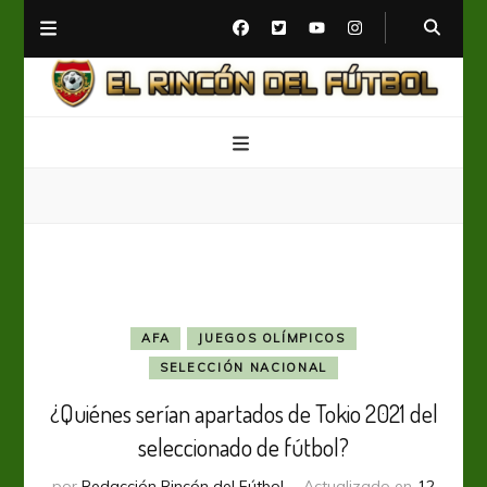
El Rincón del Fútbol
Diario digital de Fútbol
AFA
JUEGOS OLÍMPICOS
SELECCIÓN NACIONAL
¿Quiénes serían apartados de Tokio 2021 del
seleccionado de fútbol?
por
Redacción Rincón del Fútbol
Actualizado en
12