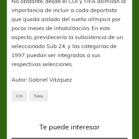
No obstante, desde el COI y FIFA asimilan la
importancia de incluir a cada deportista
que queda aislado del sueño olímpico por
pocos meses de inhabilitación. En este
aspecto, prevalecería la subsistencia de un
seleccionado Sub 24, y las categorías de
1997 puedan ser integradas a sus
respectivas selecciones.
Autor: Gabriel Vázquez
COI
Tokio
Juegos Olímpicos
Preolímpico 2020: La Roja y los
Te puede interesar
Cafeteros sumaron de a tres