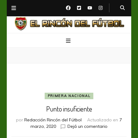
El Rincón del Fútbol
Diario digital de Fútbol
PRIMERA NACIONAL
Punto insuficiente
por
Redacción Rincón del Fútbol
Actualizado en
7
en
marzo, 2020
Dejá un comentario
Punto