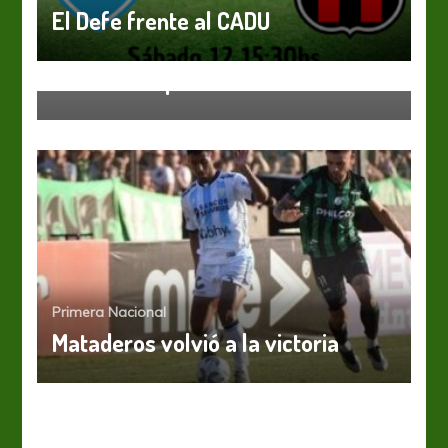
El Defe frente al CADU
Primera Nacional
Ferro y Gimnasia (Mza) se cruzan
en el arranque de la fecha 23
Primera Nacional
Mataderos volvió a la victoria