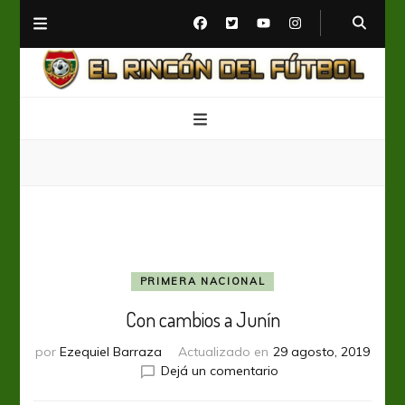
El Rincón del Fútbol
Diario digital de Fútbol
PRIMERA NACIONAL
Con cambios a Junín
por
Ezequiel Barraza
Actualizado en
29 agosto, 2019
en
Dejá un comentario
Con