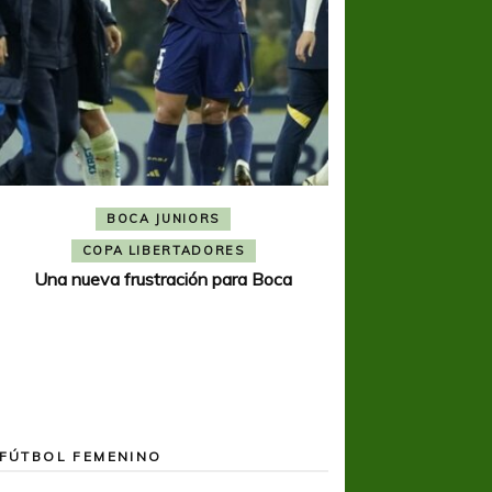
BOCA JUNIORS
COPA SUDAMER
Noche inolvida
COPA LIBERTADORES
Una nueva frustración para Boca
FÚTBOL FEMENINO