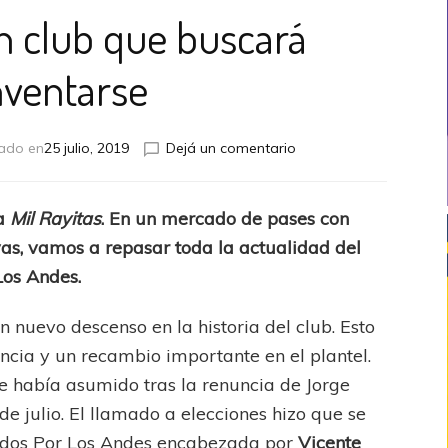
n club que buscará
nventarse
en
zado en
25 julio, 2019
Dejá un comentario
Los
Andes,
un
ia
Mil Rayitas
. En un mercado de pases con
club
s, vamos a repasar toda la actualidad del
que
buscará
 Los Andes.
reinventarse
 nuevo descenso en la historia del club. Esto
ncia y un recambio importante en el plantel.
e había asumido tras la renuncia de Jorge
de julio. El llamado a elecciones hizo que se
Unidos Por Los Andes encabezada por
Vicente