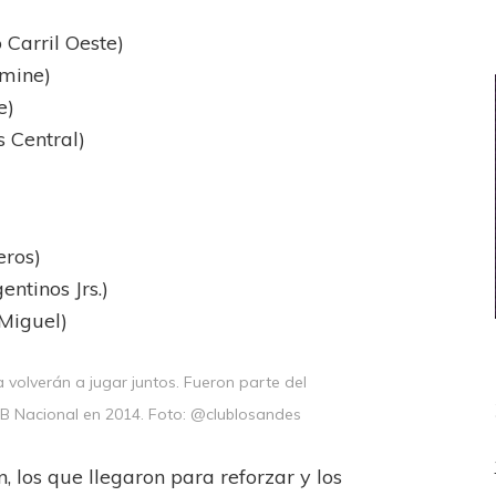
 Carril Oeste)
lmine)
e)
 Central)
eros)
entinos Jrs.)
 Miguel)
volverán a jugar juntos. Fueron parte del
a B Nacional en 2014. Foto: @clublosandes
n, los que llegaron para reforzar y los