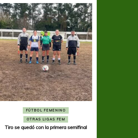
FÚTBOL FEMENINO
FÚTBOL 
OTRAS LIGAS FEM
OTRAS L
Tiro se quedó con la primera semifinal
Tiro Federal sacó el 
del Torne