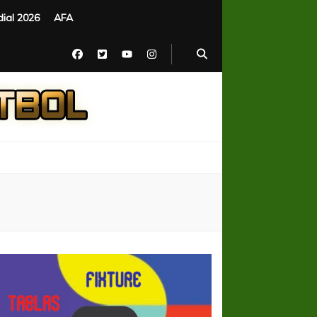
ial 2026
AFA