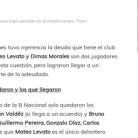
na baja sensible en el mediocampo. Foto:
es tuvo injerencia la deuda que tiene el club
eo Levato y Dimas Morales
son dos jugadores
ICANA
LANÚS
UEFA CHAMPIONS LEAGUE
sta cuestión, pero lograron llegar a un
fendido
PSG celebró el bicampeonato
rte de lo adeudado.
aron y los que llegaron
eo de la B Nacional solo quedaron los
án Valdéz
(si llega a un acuerdo) y
Bruno
Guillermo Pereira, Gonzalo Díaz, Carlos
as que
Mateo Levato
es el único delantero