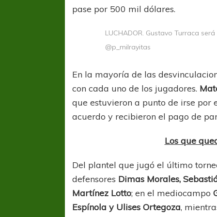
pase por 500 mil dólares.
LUCHADOR. Gustavo Turraca será u
@p_milrayitas
En la mayoría de las desvinculacion
con cada uno de los jugadores.
Mat
COPA SUDAMER
que estuvieron a punto de irse por e
Sur De
acuerdo y recibieron el pago de pa
COPA SUDAMERICANA
TIGRE
Los que qued
A pesar de la derrota Tigre avanzó a
Octavos de Final
Del plantel que jugó el último torn
defensores
Dimas Morales, Sebasti
Martínez Lotto
; en el mediocampo
Espínola y Ulises Ortegoza
, mientr