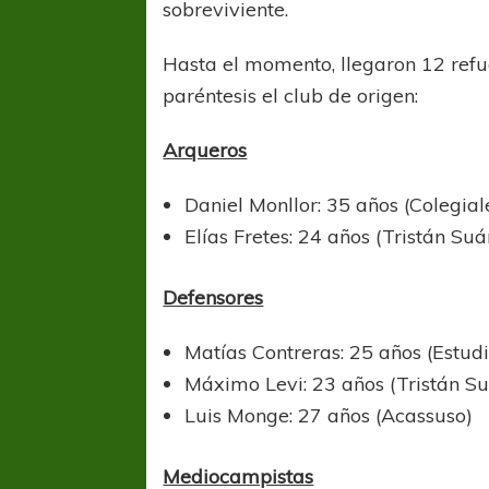
sobreviviente.
Hasta el momento, llegaron 12 refu
paréntesis el club de origen:
Arqueros
Daniel Monllor: 35 años (Colegial
Elías Fretes: 24 años (Tristán Suá
Defensores
Matías Contreras: 25 años (Estud
Máximo Levi: 23 años (Tristán Su
FÚTBOL FEMENINO
FÚTBOL 
Luis Monge: 27 años (Acassuso)
REGIONAL AMATEUR
REGIONAL
Ajustada caída de Verónica en Alejandro
Verónica jugará ante 
Mediocampistas
Korn
Fed