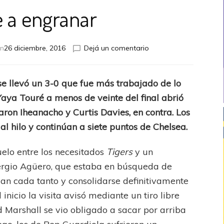
e a engranar
en
en
26 diciembre, 2016
Dejá un comentario
Vuelve
a
engranar
se llevó un 3-0 que fue más trabajado de lo
Yaya Touré a menos de veinte del final abrió
aron Iheanacho y Curtis Davies, en contra. Los
 al hilo y continúan a siete puntos de Chelsea.
uelo entre los necesitados
Tigers
y un
ergio Agüero, que estaba en búsqueda de
ejan cada tanto y consolidarse definitivamente
 inicio la visita avisó mediante un tiro libre
 Marshall se vio obligado a sacar por arriba