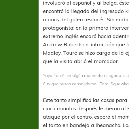
involucró al español y al belga, és
encontró la llegada del ingresado K
manos del golero escocés. Sin embar
protagonista: en la primera interven
extremo inglés encaró hacia adentr
Andrew Robertson, infracción que 
Madley. Touré se hizo cargo de la e
COPA SUDAMER
que la visita abrió el marcador.
Sur De
Yaya Touré, en algún momento relegado, est
COPA SUDAMERICANA
TIGRE
City que busca consolidarse. (Foto: Squawka
A pesar de la derrota Tigre avanzó a
Octavos de Final
Este tanto simplificó las cosas para
cinco minutos después le dieron al 
ataque por el centro, esperó el mome
el tanto en bandeja a Iheanacho. L