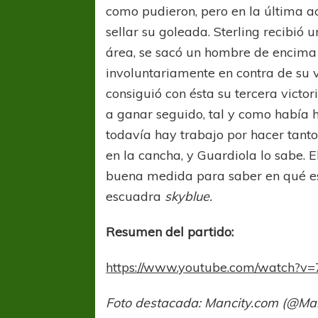
como pudieron, pero en la última ac
sellar su goleada. Sterling recibió 
área, se sacó un hombre de encima 
involuntariamente en contra de su v
consiguió con ésta su tercera victor
a ganar seguido, tal y como había 
todavía hay trabajo por hacer tanto
en la cancha, y Guardiola lo sabe. 
buena medida para saber en qué e
escuadra
skyblue.
Resumen del partido:
FÚTBOL FEMENINO
FÚTBOL 
https://www.youtube.com/watch
REGIONAL AMATEUR
LIGA DE 
Verónica jugará ante Estrella del Sur en el
Las campeonas feste
Foto destacada: Mancity.com (@Ma
Federal