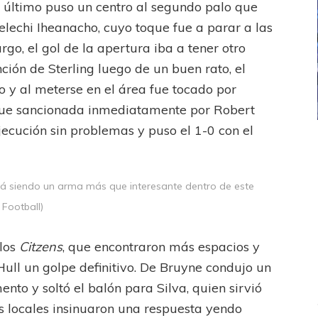
te último puso un centro al segundo palo que
elechi Iheanacho, cuyo toque fue a parar a las
go, el gol de la apertura iba a tener otro
ción de Sterling luego de un buen rato, el
o y al meterse en el área fue tocado por
fue sancionada inmediatamente por Robert
jecución sin problemas y puso el 1-0 con el
ICANA
LANÚS
UEFA CHAMPIONS LEAGUE
fendido
PSG celebró el bicampeonato
á siendo un arma más que interesante dentro de este
 Football)
 los
Citzens
, que encontraron más espacios y
Hull un golpe definitivo. De Bruyne condujo un
nto y soltó el balón para Silva, quien sirvió
os locales insinuaron una respuesta yendo