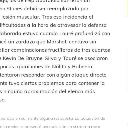
ego, los de Pep Guardiola sufrieron un
ohn Stones debió ser reemplazado por
lesión muscular. Tras esa incidencia el
ficultades a la hora de atravesar la defensa
elaborada estuvo cuando Touré profundizó con
sacó un zurdazo que Marshall contuvo sin
hallar combinaciones fructíferas de tres cuartos
Kevin De Bruyne, Silva y Touré se asociaron
 pocas apariciones de Nolito y Raheem
 intentaron responder con algún ataque directo
nte tuvo ciertos problemas para contener la
s ninguna aproximación del elenco más
sa.
aboraba en su mente alguna respuesta. La actuación de
ue la mejor, representó una solución en sí misma para