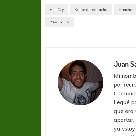
Hull City
Kelechi Iheanacho
Mancheste
Yaya Touré
Juan S
Mi nombr
por reci
Comunic
llegué p
que era 
aportar.
ya estoy