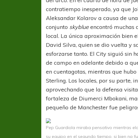
del arco. En el cuarto de hora de ju
contratiempo inesperado, ya que J
Aleksandar Kolarov a causa de una 
conjunto
skyblue
encontró muchas di
local. La única aproximación bien 
David Silva, quien se dio vuelta y 
esforzarse tanto. El City siguió sin 
de campo en adelante debido a que 
en cuentagotas, mientras que hubo
Sterling. Los locales, por su parte,
aprovechando que la defensa visita
fortaleza de Diumerci Mbokani, ma
pequeño de Manchester fue peligro
Pep Guardiola miraba pensativo mientras el
su equipo en el segundo tiempo, si bien no f