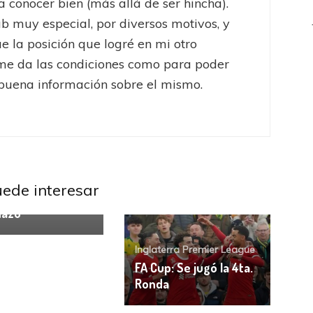
a conocer bien (más allá de ser hincha).
ub muy especial, por diversos motivos, y
ue la posición que logré en mi otro
me da las condiciones como para poder
buena información sobre el mismo.
erra Premier League
er League:
al le ganó a
uede interesar
ster en un
dazo
Inglaterra Premier League
FA Cup: Se jugó la 4ta.
Ronda