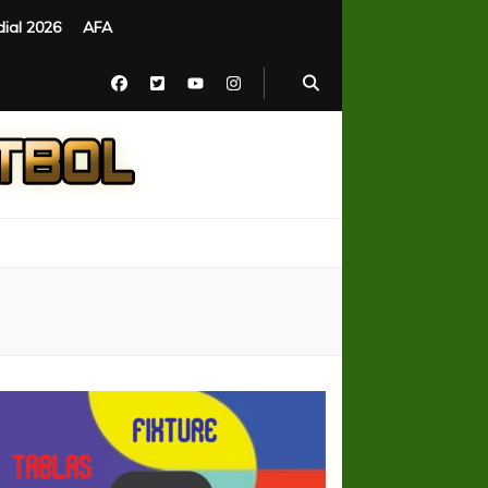
ial 2026
AFA