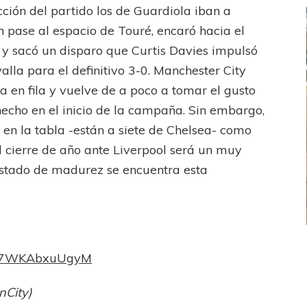
ción del partido los de Guardiola iban a
un pase al espacio de Touré, encaró hacia el
y sacó un disparo que Curtis Davies impulsó
alla para el definitivo 3-0. Manchester City
ia en fila y vuelve de a poco a tomar el gusto
hecho en el inicio de la campaña. Sin embargo,
 en la tabla -están a siete de Chelsea- como
El cierre de año ante Liverpool será un muy
stado de madurez se encuentra esta
FEMENINO
FÚTBOL FEMENINO
?v=7WKAbxuUgyM
LA COSTA
OTRAS LIGAS FEM
jaron ante su gente
Tiro se quedó con la primera semifinal
nCity)