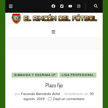
El Rincón del Fútbol
Diario digital de Fútbol
GIMNASIA Y ESGRIMA LP
LIGA PROFESIONAL
Plazo fijo
por
Facundo Bernardo Aché
Actualizado en
30
en
agosto, 2019
Dejá un comentario
Plazo