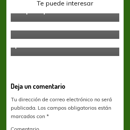
Liga Profesional
Te puede interesar
No quiere perder ritmo
AFA
Liga Profesional
Primera Nacional
Federico Beligoy predice la
inclusión del VAR en 2021
Banfield
Liga Profesional
Jesús Datolo se reincorpora a las
prácticas de Banfield
Deja un comentario
Tu dirección de correo electrónico no será
publicada.
Los campos obligatorios están
marcados con
*
Comentario