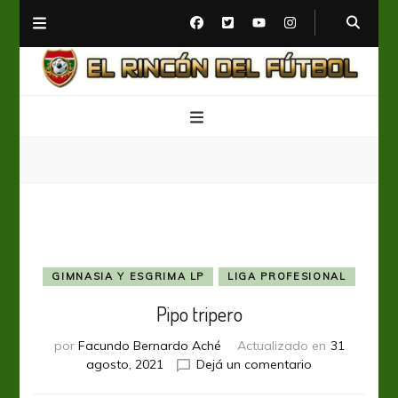
El Rincón del Fútbol
Diario digital de Fútbol
GIMNASIA Y ESGRIMA LP
LIGA PROFESIONAL
Pipo tripero
por
Facundo Bernardo Aché
Actualizado en
31
en
agosto, 2021
Dejá un comentario
Pipo