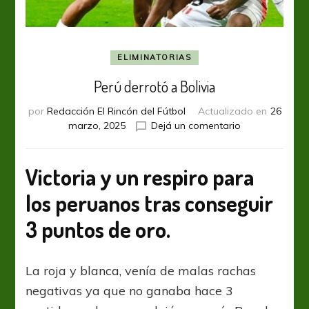
ELIMINATORIAS
Perú derrotó a Bolivia
por
Redacción El Rincón del Fútbol
Actualizado en
26
en
marzo, 2025
Dejá un comentario
Perú
derrotó
a
Victoria y un respiro para
Bolivia
los peruanos tras conseguir
3 puntos de oro.
La roja y blanca, venía de malas rachas
negativas ya que no ganaba hace 3