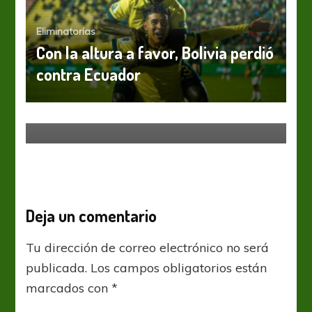
Eliminatorias
Con la altura a favor, Bolivia perdió
contra Ecuador
Eliminatorias
UEFA: Alemania e Inglaterra a la
cancha
Deja un comentario
Tu dirección de correo electrónico no será
publicada.
Los campos obligatorios están
marcados con
*