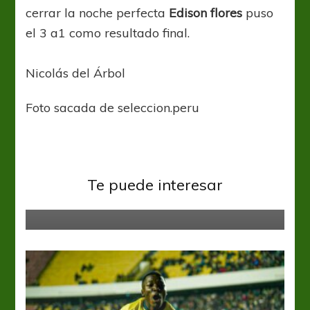
cerrar la noche perfecta
Edison flores
puso
el 3 a1 como resultado final.
Nicolás del Árbol
Foto sacada de seleccion.peru
África
Eliminatorias
Qatar 2022: África inició su camino
Te puede interesar
mundialista