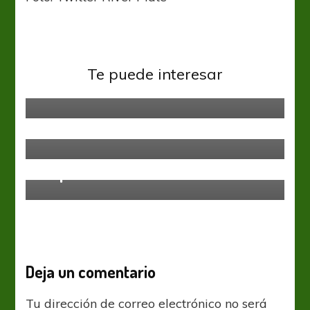
Copa Libertadores
River Plate
Te puede interesar
Convocados con cambios
River Plate
EFEMÉRIDES II: 29 DE OCTUBRE
River Plate
Prepara el debut
Deja un comentario
Tu dirección de correo electrónico no será