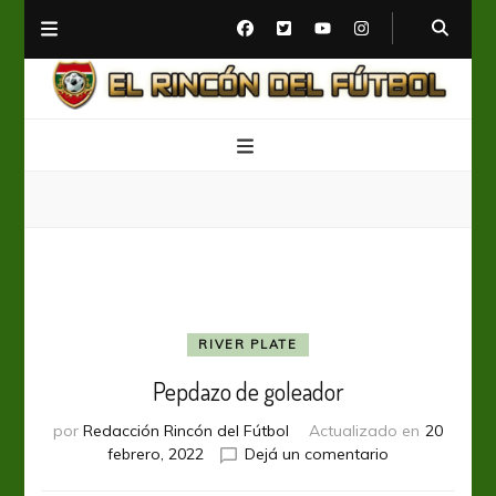
El Rincón del Fútbol
Diario digital de Fútbol
RIVER PLATE
Pepdazo de goleador
por
Redacción Rincón del Fútbol
Actualizado en
20
en
febrero, 2022
Dejá un comentario
Pepdazo