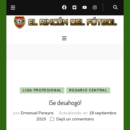
El Rincón del Fútbol
Diario digital de Fútbol
LIGA PROFESIONAL
ROSARIO CENTRAL
¡Se desahogó!
por
Emanuel Pereyra
Actualizado en
18 septiembre,
en
2019
Dejá un comentario
¡Se