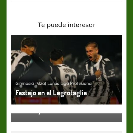
Te puede interesar
Gimnasia (Mza)
Lanús
Liga Profesional
Festejo en el Legrotaglie
Boca Juniors
Liga Profesional
Boca visita a Rafaela para estirar
la ventaja